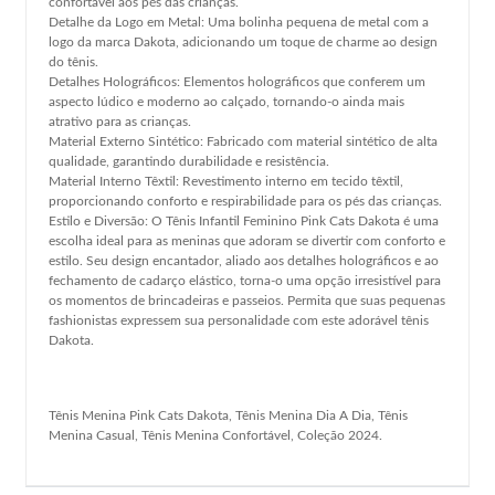
confortável aos pés das crianças.
Detalhe da Logo em Metal: Uma bolinha pequena de metal com a
logo da marca Dakota, adicionando um toque de charme ao design
do tênis.
Detalhes Holográficos: Elementos holográficos que conferem um
aspecto lúdico e moderno ao calçado, tornando-o ainda mais
atrativo para as crianças.
Material Externo Sintético: Fabricado com material sintético de alta
qualidade, garantindo durabilidade e resistência.
Material Interno Têxtil: Revestimento interno em tecido têxtil,
proporcionando conforto e respirabilidade para os pés das crianças.
Estilo e Diversão: O Tênis Infantil Feminino Pink Cats Dakota é uma
escolha ideal para as meninas que adoram se divertir com conforto e
estilo. Seu design encantador, aliado aos detalhes holográficos e ao
fechamento de cadarço elástico, torna-o uma opção irresistível para
os momentos de brincadeiras e passeios. Permita que suas pequenas
fashionistas expressem sua personalidade com este adorável tênis
Dakota.
Tênis Menina Pink Cats Dakota, Tênis Menina Dia A Dia, Tênis
Menina Casual, Tênis Menina Confortável, Coleção 2024.