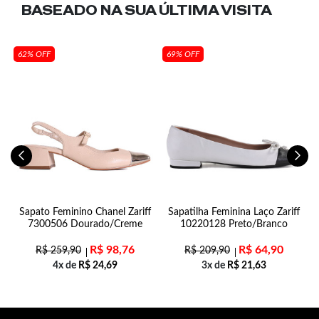
BASEADO NA SUA
ÚLTIMA VISITA
62% OFF
69% OFF
n
Sapato Feminino Chanel Zariff
Sapatilha Feminina Laço Zariff
7300506 Dourado/Creme
10220128 Preto/Branco
R$
98,76
R$
64,90
R$
259,90
R$
209,90
4x de
R$
24,69
3x de
R$
21,63