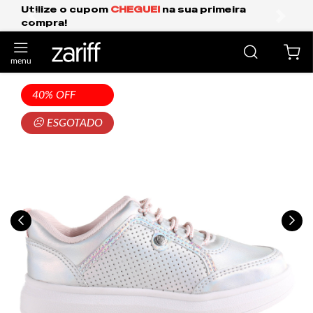
 sua primeira
Frete Grátis Expresso para o 
anterior
próxi
40% OFF
☹ ESGOTADO