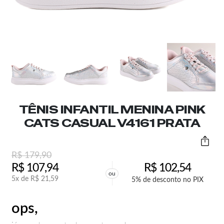
TÊNIS INFANTIL MENINA PINK
CATS CASUAL V4161 PRATA
R$
179,90
R$
107,94
R$
102,54
ou
5x de
R$
21,59
5% de desconto no PIX
ops,