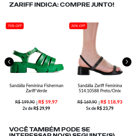
ZARIFF INDICA:
COMPRE JUNTO!
70% OFF
30% OFF
Sandália Feminina Fisherman
Sandália Zariff Feminina
Zariff Verde
514.10588 Preto/Onix
R$
59,97
R$
118,93
R$
199,90
R$
169,90
2x de
R$
29,99
5x de
R$
23,79
VOCÊ TAMBÉM PODE SE
INTERESSAR NO(S) SEGUINTE(S)