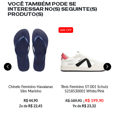
VOCÊ TAMBÉM PODE SE
INTERESSAR NO(S) SEGUINTE(S)
PRODUTO(S)
66% OFF
Chinelo Feminino Havaianas
Tênis Feminino ST-001 Schutz
C
Slim Marinho
S218530001 White/Pink
R$
199,90
R$
44,90
R$
589,90
2x de
R$
22,45
9x de
R$
23,32