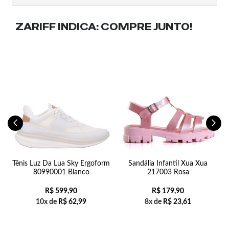
ZARIFF INDICA:
COMPRE JUNTO!
ff
Tênis Luz Da Lua Sky Ergoform
Sandália Infantil Xua Xua
80990001 Bianco
217003 Rosa
R$
599,90
R$
179,90
10x de
R$
62,99
8x de
R$
23,61