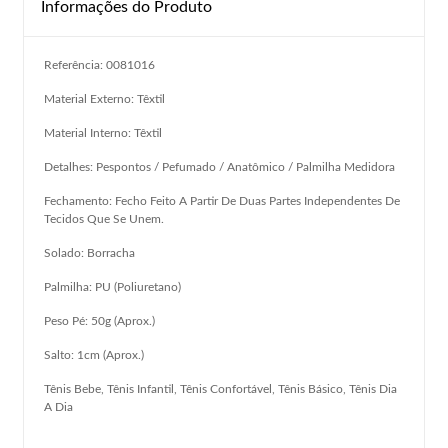
Informações do Produto
Referência: 0081016
Material Externo: Têxtil
Material Interno: Têxtil
Detalhes: Pespontos / Pefumado / Anatômico / Palmilha Medidora
Fechamento: Fecho Feito A Partir De Duas Partes Independentes De
Tecidos Que Se Unem.
Solado: Borracha
Palmilha: PU (Poliuretano)
Peso Pé: 50g (Aprox.)
Salto: 1cm (Aprox.)
Tênis Bebe, Tênis Infantil, Tênis Confortável, Tênis Básico, Tênis Dia
A Dia