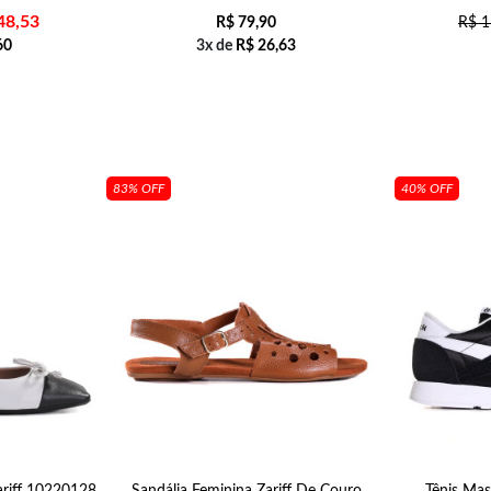
48,53
R$
79,90
R$
1
60
3x de
R$
26,63
83% OFF
40% OFF