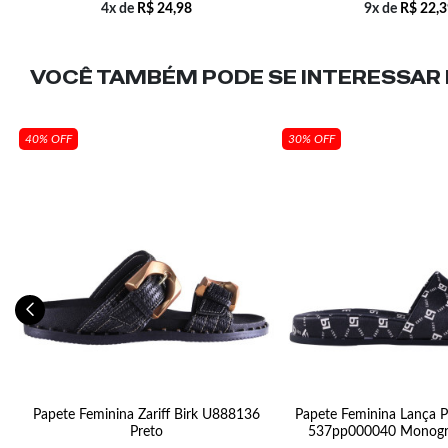
4x de
R$
24,98
9x de
R$
22,3
VOCÊ TAMBÉM PODE SE INTERESSAR N
40% OFF
30% OFF
Papete Feminina Zariff Birk U888136
Papete Feminina Lança 
Preto
537pp000040 Monogr