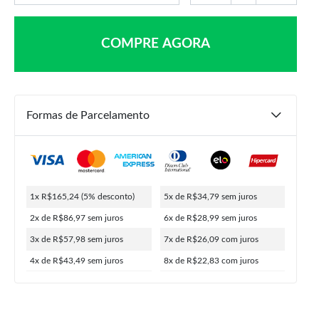
COMPRE AGORA
Formas de Parcelamento
R$
289,90
R$
173,94
R$
165,24
1x R$165,24
(5% desconto)
5x de R$34,79
sem juros
ou
8x de
R$
22,83
5% de desconto no PIX
2x de R$86,97
sem juros
6x de R$28,99
sem juros
3x de R$57,98
sem juros
7x de R$26,09
com juros
4x de R$43,49
sem juros
8x de R$22,83
com juros
COMPRAR