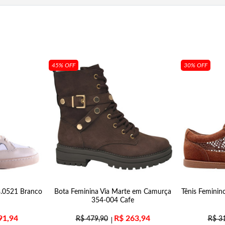
45% OFF
30% OFF
33.0521 Branco
Bota Feminina Via Marte em Camurça
Tênis Feminin
354-004 Cafe
91,94
R$
263,94
R$
479,90
R$
31