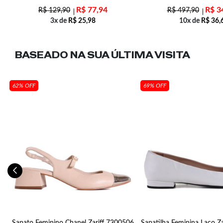
R$
77,94
R$
3
R$
129,90
R$
497,90
3x de
R$
25,98
10x de
R$
36,
BASEADO NA SUA
ÚLTIMA VISITA
62% OFF
69% OFF