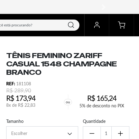
próximo
TÊNIS FEMININO ZARIFF
CASUAL 1548 CHAMPAGNE
BRANCO
REF:
181108
R$
289,90
R$
173,94
R$
165,24
ou
8x de
R$
22,83
5% de desconto no PIX
Tamanho
Quantidade