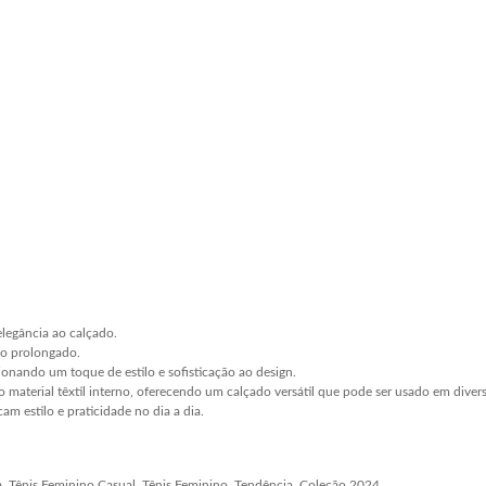
elegância ao calçado.
uso prolongado.
ionando um toque de estilo e sofisticação ao design.
 material têxtil interno, oferecendo um calçado versátil que pode ser usado em divers
am estilo e praticidade no dia a dia.
a, Tênis Feminino Casual, Tênis Feminino, Tendência, Coleção 2024.