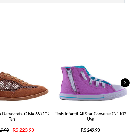
o Democrata Olivia 657102
Tênis Infantil All Star Converse Ck1102
Tan
Uva
R$
223,93
9,90
R$
249,90