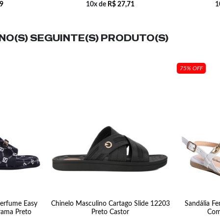
9
10x de
R$
27,71
1
O(S) SEGUINTE(S) PRODUTO(S)
75% OFF
Perfume Easy
Chinelo Masculino Cartago Slide 12203
Sandália Fe
ama Preto
Preto Castor
Com