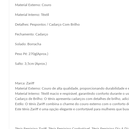
Material Externo: Couro
Material Interno: Têxtil
Detalhes: Pespontos / Cadarço Com Brilho
Fechamento: Cadarço
Solado: Borracha
Peso Pé: 270g(Aprox.)
Salto: 3,5cm (Aprox.)
Marca: Zariff
Material Externo: Couro de alta qualidade, proporcionando durabilidade e 
Material Interno: Têxtil macio e respirável, garantindo conforto durante o 
Cadarço de Brilho: O tênis apresenta cadarços com detalhes de brilho, adic
Estilo: O tênis Zariff combina o charme do couro externo com o conforto do
Este tênis Zariff é uma opção elegante e confortável para mulheres que busc
Tênis Feminino Zariff, Tênis Feminino Confortável, Tênis Feminino Dia A Di