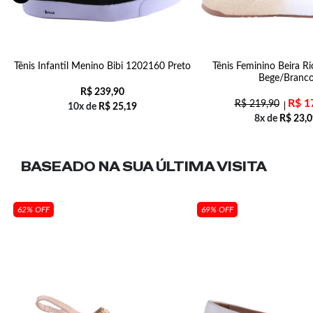
o
Tênis Infantil Menino Bibi 1202160 Preto
Tênis Feminino Beira R
Bege/Branc
R$
239,90
R$
1
R$
219,90
10x de
R$
25,19
8x de
R$
23,0
BASEADO NA SUA
ÚLTIMA VISITA
62% OFF
69% OFF