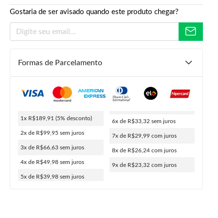
Gostaria de ser avisado quando este produto chegar?
Formas de Parcelamento
R$
199,90
R$
189,91
1x R$189,91
(5% desconto)
6x de R$33,32
sem juros
ou
9x de
R$
23,32
5% de desconto no PIX
2x de R$99,95
sem juros
7x de R$29,99
com juros
3x de R$66,63
sem juros
8x de R$26,24
com juros
4x de R$49,98
sem juros
9x de R$23,32
com juros
5x de R$39,98
sem juros