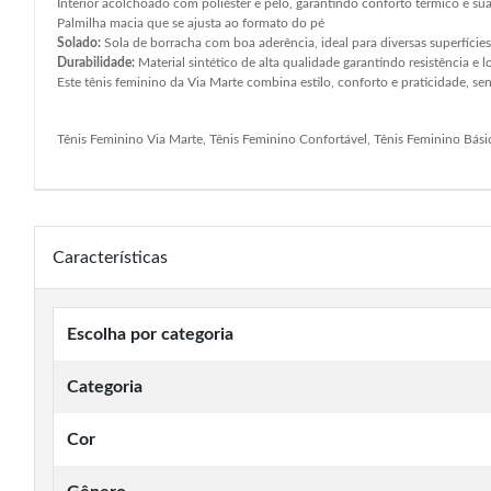
Interior acolchoado com poliéster e pelo, garantindo conforto térmico e s
Palmilha macia que se ajusta ao formato do pé
Solado:
Sola de borracha com boa aderência, ideal para diversas superfícies
Durabilidade:
Material sintético de alta qualidade garantindo resistência e lo
Este tênis feminino da Via Marte combina estilo, conforto e praticidade, se
Tênis Feminino Via Marte, Tênis Feminino Confortável, Tênis Feminino Bási
Características
Escolha por categoria
Categoria
Cor