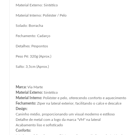
Material Externo: Sintético
Material Interno: Poliéster / Pelo
Solado: Borracha
Fechamento: Cadarço
Detalhes: Pespontos
Peso Pé: 320g (Aprox.)
Salto: 3,5cm (Aprox.)
Marca:
Via Marte
Material Externo:
Sintético
Material Interno:
Poliéster e pelo, oferecendo conforto e aquecimento
Fechamento:
Zíper na lateral exterior, facilitando o calce e descalce
Design:
Caninho médio, proporcionando um visual moderno e estiloso
Detalhe de metal com a logo da marca "VM" na lateral
Acabamento liso e sofisticado
Conforto: