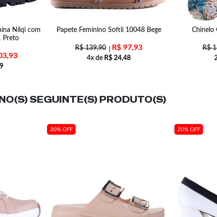
nina Nilqi com
Papete Feminino Softli 10048 Bege
Chinelo 
1 Preto
R$
97,93
R$
139,90
R$
1
03,93
4x de
R$
24,48
9
O(S) SEGUINTE(S) PRODUTO(S)
30% OFF
20% OFF