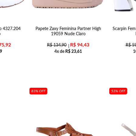
io 4327.204
Papete Zaxy Feminina Partner High
Scarpin Fem
o
19059 Nude Claro
75,92
R$
94,43
R$
134,90
R$
59
9
4x de
R$
23,61
1
83% OFF
53% OFF