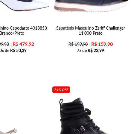
inino Capodarte 4018853
Sapatênis Masculino Zariff Challenger
Branco/Preto
11.000 Preto
R$
479,92
R$
159,90
9,90
R$
199,90
0x de
R$
50,39
7x de
R$
23,99
74% OFF