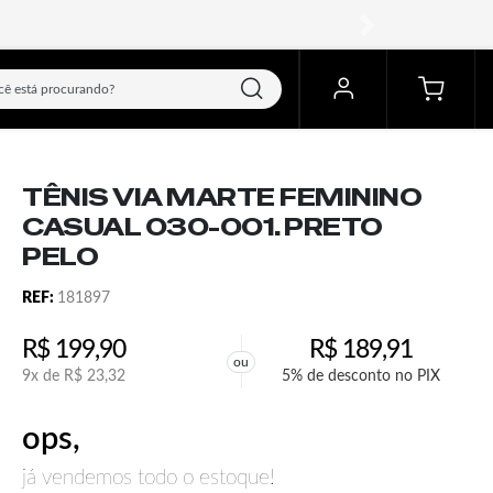
próximo
TÊNIS VIA MARTE FEMININO
CASUAL 030-001. PRETO
PELO
REF:
181897
R$
199,90
R$
189,91
ou
9x de
R$
23,32
5% de desconto no PIX
ops,
já vendemos todo o estoque!