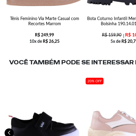
Tênis Feminino Via Marte Casual com
Bota Coturno Infantil Me
Recortes Marrom
Bolsinha 190.14.0
R$
1
R$
249,99
R$
159,90
10x de
R$
26,25
5x de
R$
20,7
VOCÊ TAMBÉM PODE SE INTERESSAR N
20% OFF