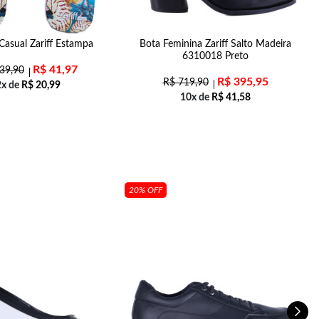
Casual Zariff Estampa
Bota Feminina Zariff Salto Madeira
6310018 Preto
R$
41,97
39,90
R$
395,95
R$
719,90
2x de
R$
20,99
10x de
R$
41,58
20% OFF