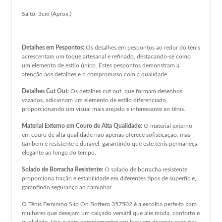
Salto: 3cm (Aprox.)
Detalhes em Pespontos:
Os detalhes em pespontos ao redor do tênis
acrescentam um toque artesanal e refinado, destacando-se como
um elemento de estilo único. Estes pespontos demonstram a
atenção aos detalhes e o compromisso com a qualidade.
Detalhes Cut Out:
Os detalhes cut out, que formam desenhos
vazados, adicionam um elemento de estilo diferenciado,
proporcionando um visual mais arejado e interessante ao tênis.
Material Externo em Couro de Alta Qualidade:
O material externo
em couro de alta qualidade não apenas oferece sofisticação, mas
também é resistente e durável, garantindo que este tênis permaneça
elegante ao longo do tempo.
Solado de Borracha Resistente:
O solado de borracha resistente
proporciona tração e estabilidade em diferentes tipos de superfície,
garantindo segurança ao caminhar.
O Tênis Feminino Slip On Bottero 357502 é a escolha perfeita para
mulheres que desejam um calçado versátil que alie moda, conforto e
qualidade. Use-o para complementar seu look em diversas ocasiões,