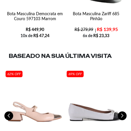
oe
Bota Masculina Democrata em
Bota Masculina Zariff 685
o
Couro 597103 Marrom
Pinhão
R$
139,95
R$
449,90
R$
279,99
10x de
R$
47,24
6x de
R$
23,33
BASEADO NA SUA
ÚLTIMA VISITA
62% OFF
69% OFF