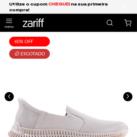
m
CHEGUEI
na sua primeira
Frete Grátis Expr
anterior
próxi
40% OFF
☹ ESGOTADO