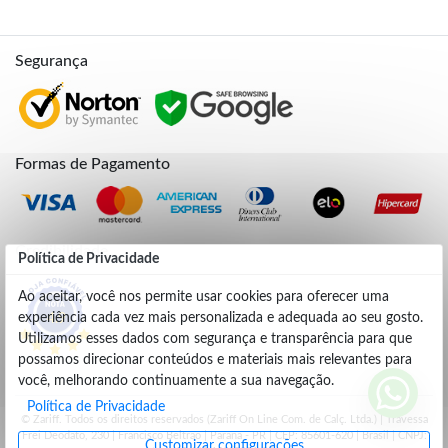
Segurança
Formas de Pagamento
Credibilidade
Política de Privacidade
Ao aceitar, você nos permite usar cookies para oferecer uma
experiência cada vez mais personalizada e adequada ao seu gosto.
4.9
Utilizamos esses dados com segurança e transparência para que
possamos direcionar conteúdos e materiais mais relevantes para
você, melhorando continuamente a sua navegação.
Política de Privacidade
© Zariff. Todos os direitos reservados (Zariff On Line Com. de Calç. Ltda.) | Travessa
Frei Deodato, 230 | Francisco Beltrão | Parana - PR | CEP: 85601-620 | Brasil | CNPJ:
Customizar configurações