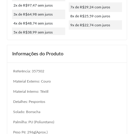
2x de R$97,47
sem juros
7x de R$29,24
com juros
3x de R$64,98
sem juros
8x de R$25,59
com juros
4x de R$48,74
sem juros
9x de R$22,74
com juros
5x de R$38,99
sem juros
Informações do Produto
Referência: 357502
Material Externo: Couro
Material Interno: Têxtil
Detalhes: Pespontos
Solado: Borracha
Palmilha: PU (Poliuretano)
Peso Pé: 296g(Aprox.)