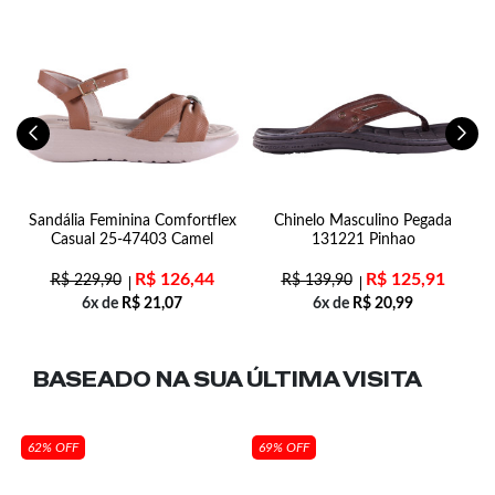
la
Sandália Feminina Comfortflex
Chinelo Masculino Pegada
Casual 25-47403 Camel
131221 Pinhao
R$
126,44
R$
125,91
R$
229,90
R$
139,90
6x de
R$
21,07
6x de
R$
20,99
BASEADO NA SUA
ÚLTIMA VISITA
62% OFF
69% OFF