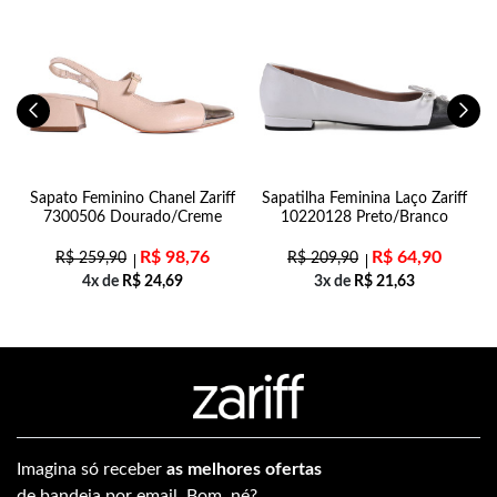
Sapato Feminino Chanel Zariff
Sapatilha Feminina Laço Zariff
7300506 Dourado/Creme
10220128 Preto/Branco
R$
98,76
R$
64,90
R$
259,90
R$
209,90
4x de
R$
24,69
3x de
R$
21,63
Imagina só receber
as melhores ofertas
de bandeja por email. Bom, né?