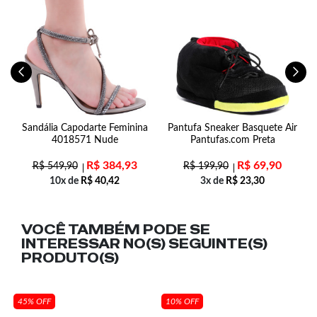
-
Sandália Capodarte Feminina
Pantufa Sneaker Basquete Air
4018571 Nude
Pantufas.com Preta
R$
384,93
R$
69,90
R$
549,90
R$
199,90
10x de
R$
40,42
3x de
R$
23,30
VOCÊ TAMBÉM PODE SE
INTERESSAR NO(S) SEGUINTE(S)
PRODUTO(S)
45% OFF
10% OFF