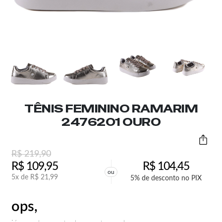
TÊNIS FEMININO RAMARIM
2476201 OURO
R$
219,90
R$
109,95
R$
104,45
ou
5x de
R$
21,99
5% de desconto no PIX
ops,