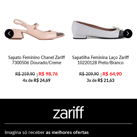
n
Sapato Feminino Chanel Zariff
Sapatilha Feminina Laço Zariff
7300506 Dourado/Creme
10220128 Preto/Branco
R$
98,76
R$
64,90
R$
259,90
R$
209,90
4x de
R$
24,69
3x de
R$
21,63
Imagina só receber
as melhores ofertas