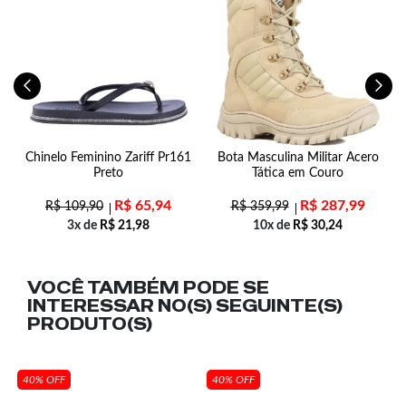
Chinelo Feminino Zariff Pr161
Bota Masculina Militar Acero
Preto
Tática em Couro
R$
65,94
R$
287,99
R$
109,90
R$
359,99
3x de
R$
21,98
10x de
R$
30,24
VOCÊ TAMBÉM PODE SE
INTERESSAR NO(S) SEGUINTE(S)
PRODUTO(S)
40% OFF
40% OFF