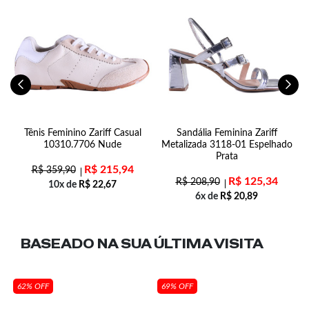
Tênis Feminino Zariff Casual
Sandália Feminina Zariff
10310.7706 Nude
Metalizada 3118-01 Espelhado
Prata
R$
215,94
R$
359,90
R$
125,34
R$
208,90
10x de
R$
22,67
6x de
R$
20,89
BASEADO NA SUA
ÚLTIMA VISITA
62% OFF
69% OFF