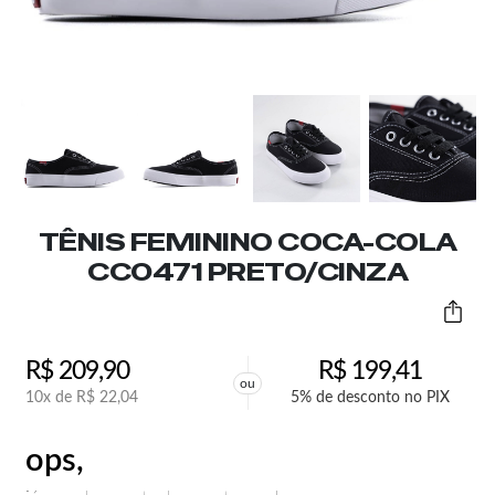
TÊNIS FEMININO COCA-COLA
CC0471 PRETO/CINZA
R$
209,90
R$
199,41
ou
10x de
R$
22,04
5% de desconto no PIX
ops,