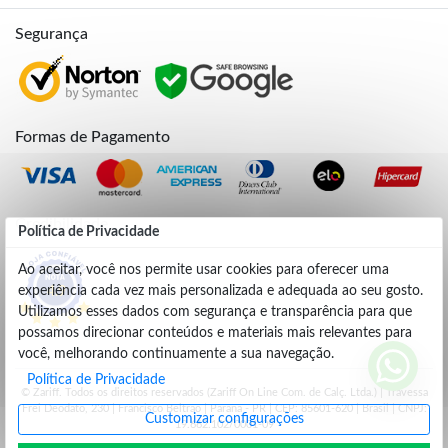
Segurança
Formas de Pagamento
Credibilidade
Política de Privacidade
Ao aceitar, você nos permite usar cookies para oferecer uma
experiência cada vez mais personalizada e adequada ao seu gosto.
4.9
Utilizamos esses dados com segurança e transparência para que
possamos direcionar conteúdos e materiais mais relevantes para
você, melhorando continuamente a sua navegação.
Política de Privacidade
© Zariff. Todos os direitos reservados (Zariff On Line Com. de Calç. Ltda.) | Travessa
Frei Deodato, 230 | Francisco Beltrão | Parana - PR | CEP: 85601-620 | Brasil | CNPJ:
Customizar configurações
19.662.102/0001-09