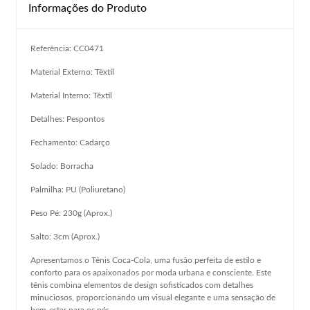
Informações do Produto
Referência: CC0471
Material Externo: Têxtil
Material Interno: Têxtil
Detalhes: Pespontos
Fechamento: Cadarço
Solado: Borracha
Palmilha: PU (Poliuretano)
Peso Pé: 230g (Aprox.)
Salto: 3cm (Aprox.)
Apresentamos o Tênis Coca-Cola, uma fusão perfeita de estilo e
conforto para os apaixonados por moda urbana e consciente. Este
tênis combina elementos de design sofisticados com detalhes
minuciosos, proporcionando um visual elegante e uma sensação de
bem-estar para os pés.