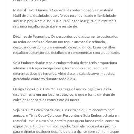
Material Têxtil Durável: O cabedal é confeccionado em material
têxtil de alta qualidade, que oferece respirabilidade e flexibilidade
aos seus pés. Além disso, sua durabilidade assegura que este tênis
seja uma escolha sustentável e resistente.
Detalhes de Pespontos: Os pespontos cuidadosamente costurados
ao redor do tênis adicionam um toque artesanal e refinado,
destacando-se como um elemento de estilo único. Esses detalhes
ressaltam a atenção aos detalhes e o compromisso com a qualidade.
Sola Emborrachada: A sola emborrachada deste tênis proporciona
aderência e tração excepcionais, tornando-o adequado para
diferentes tipos de terrenos. Além disso, a sola absorve impactos,
garantindo conforto durante todo o dia.
Design Coca-Cola: Este tênis carrega o famoso logo Coca-Cola
discretamente em um local estratégico, o que o torna um item de
colecionador para os entusiastas da marca.
Seja para uma caminhada casual na cidade ou um encontro com
amigos, o Tênis Coca-Cola com Pespontos e Sola Emborrachada em
Material Têxtil é a escolha perfeita para quem busca estilo, conforto
e qualidade, tudo em um só calçado. Com ele, você estará pronto
para enfrentar qualquer desafio do dia a dia, sempre com um toque