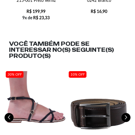
215-001 Preto Verniz
0242 Branco
R$
199,99
R$
16,90
9x de
R$
23,33
VOCÊ TAMBÉM PODE SE
INTERESSAR NO(S) SEGUINTE(S)
PRODUTO(S)
30% OFF
10% OFF