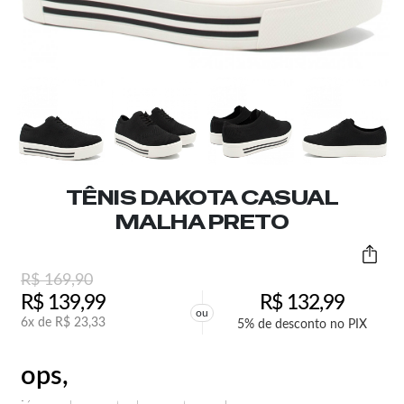
TÊNIS DAKOTA CASUAL
MALHA PRETO
R$
169,90
R$
139,99
R$
132,99
ou
6x de
R$
23,33
5% de desconto no PIX
ops,