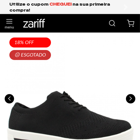
Frete Grátis Expresso para o Sul e São Paulo.
anterior
próxi
18% OFF
☹ ESGOTADO