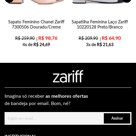
Sapato Feminino Chanel Zariff
Sapatilha Feminina Laço Zariff
7300506 Dourado/Creme
10220128 Preto/Branco
R$
98,76
R$
64,90
R$
259,90
R$
209,90
4x de
R$
24,69
3x de
R$
21,63
Imagina só receber
as melhores ofertas
de bandeja por email. Bom, né?
Assinar