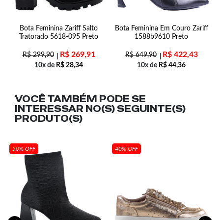
2
Bota Feminina Zariff Salto
Bota Feminina Em Couro Zariff
Tratorado 5618-095 Preto
1588b9610 Preto
R$
269,91
R$
422,43
R$
299,90
R$
649,90
10x de
R$
28,34
10x de
R$
44,36
VOCÊ TAMBÉM PODE SE
INTERESSAR NO(S) SEGUINTE(S)
PRODUTO(S)
50% OFF
40% OFF