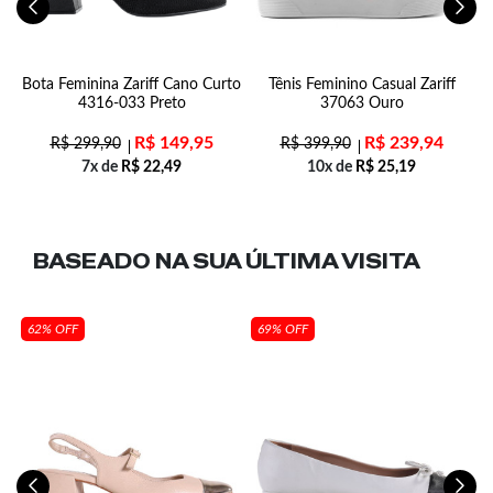
ff
Bota Feminina Zariff Cano Curto
Tênis Feminino Casual Zariff
4316-033 Preto
37063 Ouro
R$
149,95
R$
239,94
R$
299,90
R$
399,90
7x de
R$
22,49
10x de
R$
25,19
BASEADO NA SUA
ÚLTIMA VISITA
62% OFF
69% OFF
n