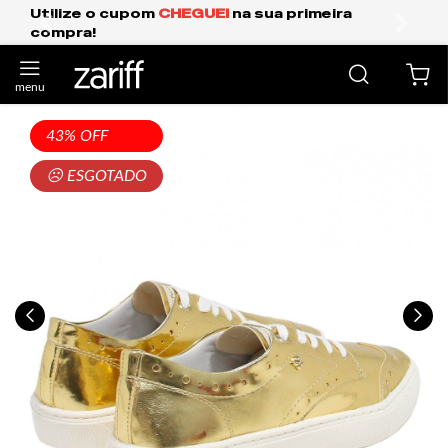
I
na sua primeira
Frete Grátis Expresso para
anterior
próxi
43% OFF
☹ ESGOTADO