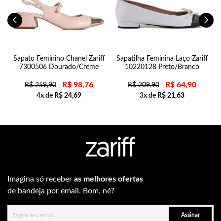
n
Sapato Feminino Chanel Zariff
Sapatilha Feminina Laço Zariff
7300506 Dourado/Creme
10220128 Preto/Branco
R$
98,76
R$
64,90
R$
259,90
R$
209,90
4x de
R$
24,69
3x de
R$
21,63
Imagina só receber
as melhores ofertas
de bandeja por email. Bom, né?
Assinar