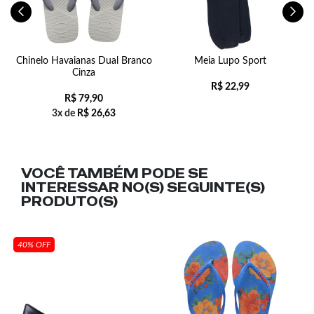
01
Chinelo Havaianas Dual Branco
Meia Lupo Sport
P
Cinza
R$
22,99
R$
79,90
3x de
R$
26,63
VOCÊ TAMBÉM PODE SE
INTERESSAR NO(S) SEGUINTE(S)
PRODUTO(S)
40% OFF