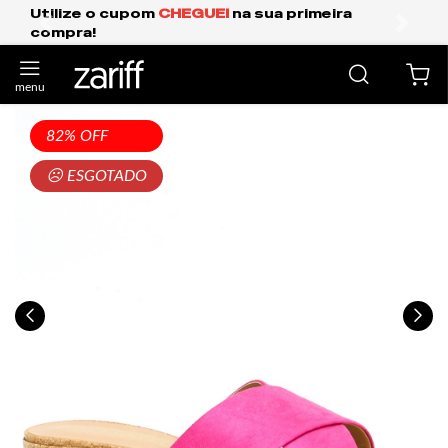
ize o cupom
CHEGUEI
na sua primeira
Frete 
pra!
anterior
próxi
82% OFF
☹ ESGOTADO