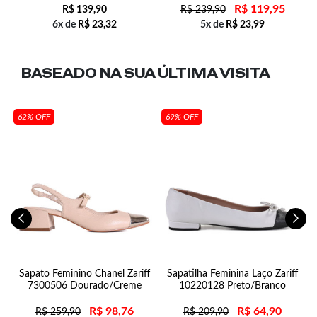
R$
119,95
R$
139,90
R$
239,90
6x de
R$
23,32
5x de
R$
23,99
BASEADO NA SUA
ÚLTIMA VISITA
62% OFF
69% OFF
Sapato Feminino Chanel Zariff
Sapatilha Feminina Laço Zariff
7300506 Dourado/Creme
10220128 Preto/Branco
R$
98,76
R$
64,90
R$
259,90
R$
209,90