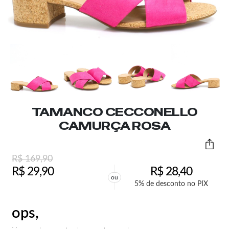
TAMANCO CECCONELLO
CAMURÇA ROSA
R$
169,90
R$
29,90
R$
28,40
ou
5% de desconto no PIX
ops,