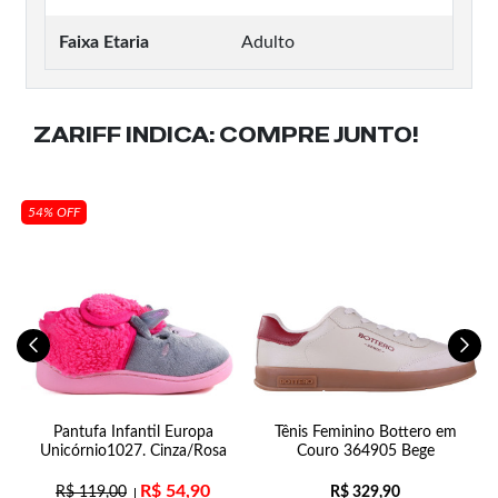
Faixa Etaria
Adulto
ZARIFF INDICA:
COMPRE JUNTO!
54% OFF
Pantufa Infantil Europa
Tênis Feminino Bottero em
Unicórnio1027. Cinza/Rosa
Couro 364905 Bege
R$
54,90
R$
119,00
R$
329,90