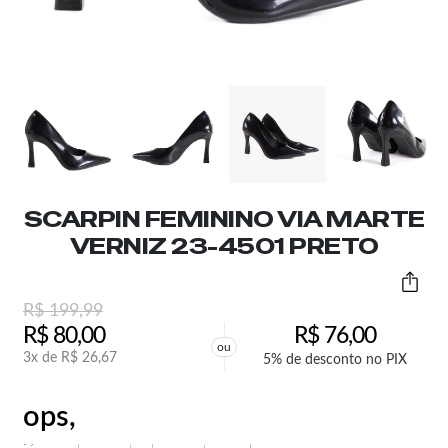
SCARPIN FEMININO VIA MARTE
VERNIZ 23-4501 PRETO
R$
199,99
R$
80,00
R$
76,00
ou
3x de
R$
26,67
5% de desconto no PIX
ops,