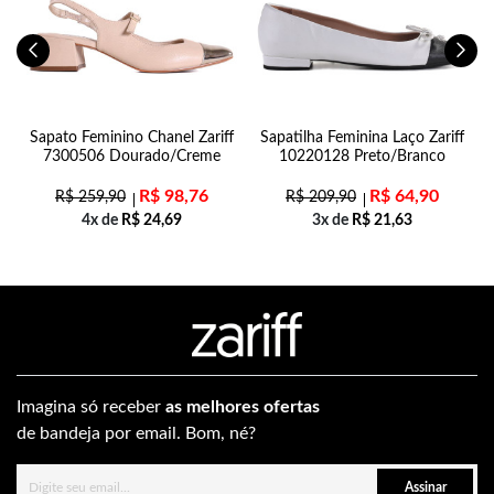
Sapato Feminino Chanel Zariff
Sapatilha Feminina Laço Zariff
7300506 Dourado/Creme
10220128 Preto/Branco
R$
98,76
R$
64,90
R$
259,90
R$
209,90
4x de
R$
24,69
3x de
R$
21,63
Imagina só receber
as melhores ofertas
de bandeja por email. Bom, né?
Assinar