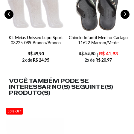
07
Kit Meias Unissex Lupo Sport
Chinelo Infantil Menino Cartago
03225-089 Branco/Branco
11622 Marrom/Verde
R$
41,93
R$
49,90
R$
59,90
2x de
R$
24,95
2x de
R$
20,97
VOCÊ TAMBÉM PODE SE
INTERESSAR NO(S) SEGUINTE(S)
PRODUTO(S)
50% OFF