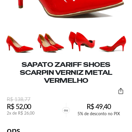
SAPATO ZARIFF SHOES
SCARPIN VERNIZ METAL
VERMELHO
R$
138,77
R$
52,00
R$
49,40
ou
2x de
R$
26,00
5% de desconto no PIX
ops,