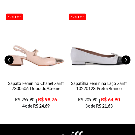
62% OFF
69% OFF
o
Sapato Feminino Chanel Zariff
Sapatilha Feminina Laço Zariff
7300506 Dourado/Creme
10220128 Preto/Branco
R$
98,76
R$
64,90
R$
259,90
R$
209,90
4x de
R$
24,69
3x de
R$
21,63