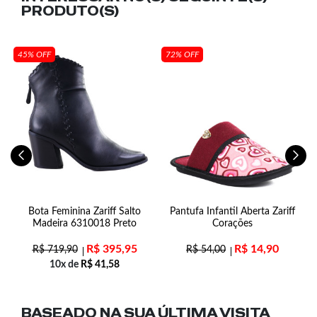
PRODUTO(S)
45% OFF
72% OFF
Bota Feminina Zariff Salto
Pantufa Infantil Aberta Zariff
Madeira 6310018 Preto
Corações
R$
395,95
R$
14,90
R$
719,90
R$
54,00
10x de
R$
41,58
BASEADO NA SUA
ÚLTIMA VISITA