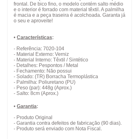
frontal. De bico fino, o modelo contém salto médio
e o interior é forrado com material têxtil. A palmilha
é macia e a peça traseira é acolchoada. Garanta já
o seu e aproveite!
•
Características
:
- Referência: 7020-104
- Material Externo: Verniz
- Material Interno: Têxtil / Sintético
- Detalhes: Pespontos / Metal
- Fechamento: Não possui
- Solado:
(TR)
Borracha Termoplástica
- Palmilha: Poliuretano (PU)
- Peso (par): 448g (Aprox.)
- Salto: 8cm (Aprox.)
•
Garantia
:
- Produto Original
- Garantia contra defeitos de fabricação (90 dias).
- Produto será enviado com Nota Fiscal.