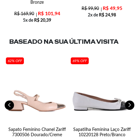
Bronze
R$
49,95
R$
99,90
R$
101,94
R$
169,90
2x de
R$
24,98
5x de
R$
20,39
BASEADO NA SUA
ÚLTIMA VISITA
62% OFF
69% OFF
Sapato Feminino Chanel Zariff
Sapatilha Feminina Laço Zariff
7300506 Dourado/Creme
10220128 Preto/Branco