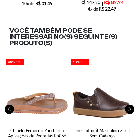
R$
89,94
R$
149,90
10x de
R$
31,49
4x de
R$
22,49
VOCÊ TAMBÉM PODE SE
INTERESSAR NO(S) SEGUINTE(S)
PRODUTO(S)
40% OFF
50% OFF
l
Chinelo Feminino Zariff com
Tênis Infantil Masculino Zariff
Aplicações de Pedrarias Pp855
Sem Cadarço