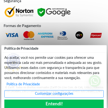
Segurança
Formas de Pagamento
Credibilidade
Política de Privacidade
Ao aceitar, você nos permite usar cookies para oferecer uma
experiência cada vez mais personalizada e adequada ao seu gosto.
4.9
Utilizamos esses dados com segurança e transparência para que
possamos direcionar conteúdos e materiais mais relevantes para
você, melhorando continuamente a sua navegação.
Política de Privacidade
© Zariff. Todos os direitos reservados (Zariff On Line Com. de Calç. Ltda.) | Travessa
Frei Deodato, 230 | Francisco Beltrão | Parana - PR | CEP: 85601-620 | Brasil | CNPJ:
Customizar configurações
19.662.102/0001-09
Entendi!