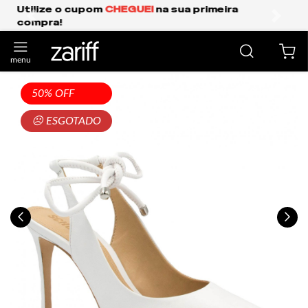
Frete Grátis Expresso para o Sul e São Paulo.
anterior
próxi
50% OFF
☹ ESGOTADO