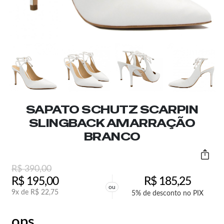
SAPATO SCHUTZ SCARPIN
SLINGBACK AMARRAÇÃO
BRANCO
R$
390,00
R$
195,00
R$
185,25
ou
9x de
R$
22,75
5% de desconto no PIX
ops,