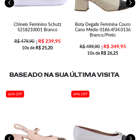
Chinelo Feminino Schutz
Bota Degalls Feminina Couro
S218210001 Branco
Cano Médio 0186.4f34.0136
Branco/Preto
R$
239,95
R$
479,90
R$
249,95
R$
499,90
10x de
R$
25,20
10x de
R$
26,25
BASEADO NA SUA
ÚLTIMA VISITA
62% OFF
69% OFF