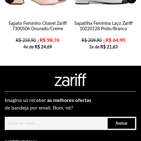
Sapato Feminino Chanel Zariff
Sapatilha Feminina Laço Zariff
7300506 Dourado/Creme
10220128 Preto/Branco
R$
98,76
R$
64,90
R$
259,90
R$
209,90
4x de
R$
24,69
3x de
R$
21,63
Imagina só receber
as melhores ofertas
de bandeja por email. Bom, né?
Assinar