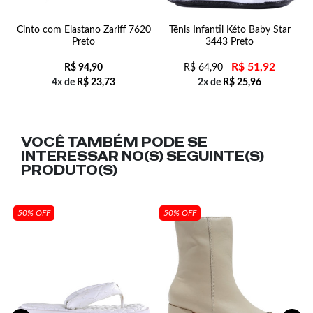
Cinto com Elastano Zariff 7620
Tênis Infantil Kéto Baby Star
Preto
3443 Preto
R$
51,92
R$
94,90
R$
64,90
4x de
R$
23,73
2x de
R$
25,96
VOCÊ TAMBÉM PODE SE
INTERESSAR NO(S) SEGUINTE(S)
PRODUTO(S)
50% OFF
50% OFF