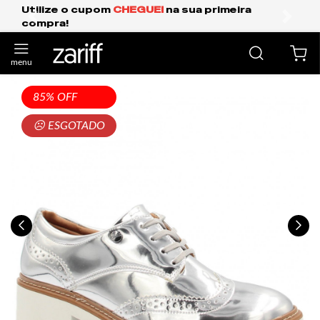
GUEI
na sua primeira
Frete Grátis Expresso
anterior
próxi
85% OFF
☹ ESGOTADO