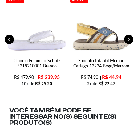
50% OFF
40% OFF
cê
Chinelo Feminino Schutz
Sandália Infantil Menino
S
S218210001 Branco
Cartago 12234 Bege/Marrom
R$
239,95
R$
44,94
R$
479,90
R$
74,90
10x de
R$
25,20
2x de
R$
22,47
VOCÊ TAMBÉM PODE SE
INTERESSAR NO(S) SEGUINTE(S)
PRODUTO(S)