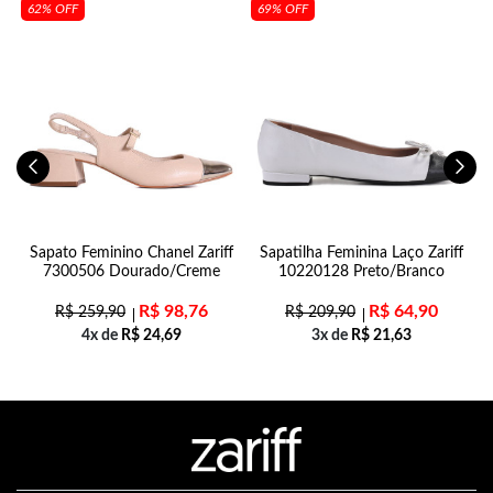
62% OFF
69% OFF
n
Sapato Feminino Chanel Zariff
Sapatilha Feminina Laço Zariff
7300506 Dourado/Creme
10220128 Preto/Branco
R$
98,76
R$
64,90
R$
259,90
R$
209,90
4x de
R$
24,69
3x de
R$
21,63