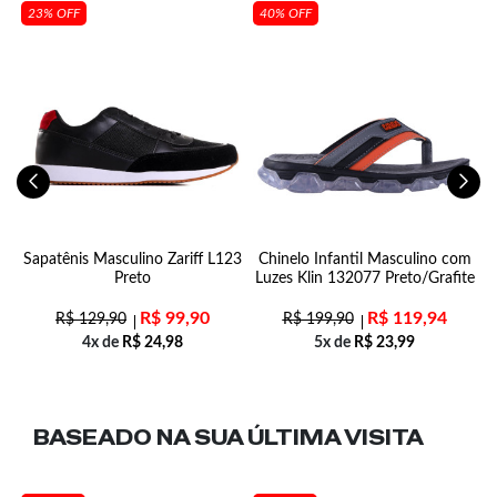
23% OFF
40% OFF
Sapatênis Masculino Zariff L123
Chinelo Infantil Masculino com
Preto
Luzes Klin 132077 Preto/Grafite
R$
99,90
R$
119,94
R$
129,90
R$
199,90
4x de
R$
24,98
5x de
R$
23,99
BASEADO NA SUA
ÚLTIMA VISITA