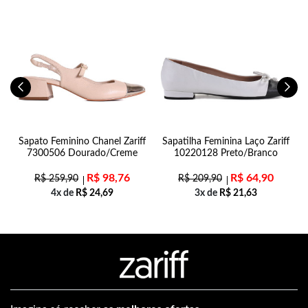
e
Sapato Feminino Chanel Zariff
Sapatilha Feminina Laço Zariff
7300506 Dourado/Creme
10220128 Preto/Branco
R$
98,76
R$
64,90
R$
259,90
R$
209,90
4x de
R$
24,69
3x de
R$
21,63