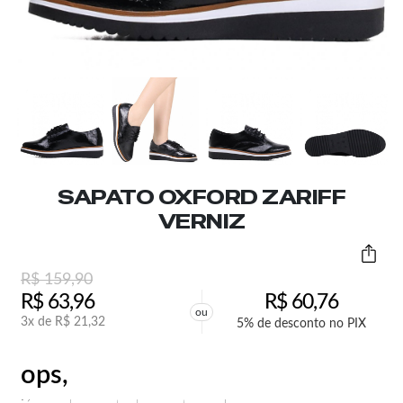
SAPATO OXFORD ZARIFF
VERNIZ
R$
159,90
R$
63,96
R$
60,76
ou
3x de
R$
21,32
5% de desconto no PIX
ops,