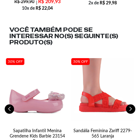
R$
209,93
R$
299,90
2x de
R$
29,98
10x de
R$
22,04
VOCÊ TAMBÉM PODE SE
INTERESSAR NO(S) SEGUINTE(S)
PRODUTO(S)
50% OFF
50% OFF
Sapatilha Infantil Menina
Sandália Feminina Zariff 2279-
Grendene Kids Barbie 23154
565 Laranja