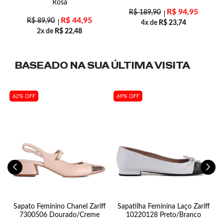
Rosa
R$
94,95
R$
189,90
R$
44,95
R$
89,90
4x de
R$
23,74
2x de
R$
22,48
BASEADO NA SUA
ÚLTIMA VISITA
62% OFF
69% OFF
n
Sapato Feminino Chanel Zariff
Sapatilha Feminina Laço Zariff
7300506 Dourado/Creme
10220128 Preto/Branco