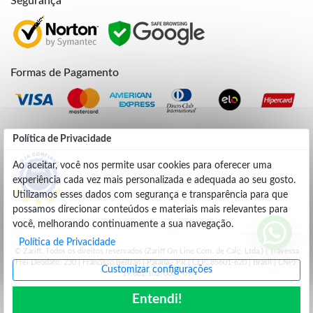
Segurança
Formas de Pagamento
Credibilidade
Política de Privacidade
Ao aceitar, você nos permite usar cookies para oferecer uma
experiência cada vez mais personalizada e adequada ao seu gosto.
4.9
Utilizamos esses dados com segurança e transparência para que
possamos direcionar conteúdos e materiais mais relevantes para
você, melhorando continuamente a sua navegação.
Política de Privacidade
© Zariff. Todos os direitos reservados (Zariff On Line Com. de Calç. Ltda.) | Travessa
Frei Deodato, 230 | Francisco Beltrão | Parana - PR | CEP: 85601-620 | Brasil | CNPJ:
Customizar configurações
19.662.102/0001-09
Entendi!