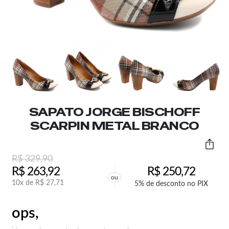
SAPATO JORGE BISCHOFF
SCARPIN METAL BRANCO
R$
329,90
R$
263,92
R$
250,72
ou
10x de
R$
27,71
5% de desconto no PIX
ops,