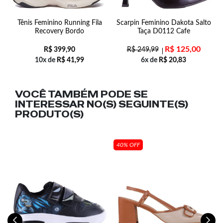
la
Tênis Feminino Running Fila
Scarpin Feminino Dakota Salto
Recovery Bordo
Taça D0112 Cafe
R$
125,00
R$
399,90
R$
249,99
10x de
R$
41,99
6x de
R$
20,83
VOCÊ TAMBÉM PODE SE
INTERESSAR NO(S) SEGUINTE(S)
PRODUTO(S)
40% OFF