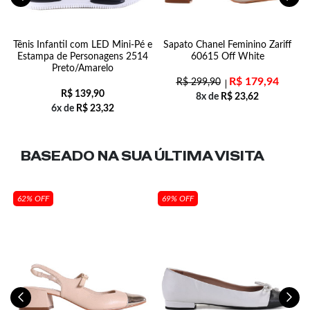
Tênis Infantil com LED Mini-Pé e
Sapato Chanel Feminino Zariff
C
Estampa de Personagens 2514
60615 Off White
Preto/Amarelo
R$
179,94
R$
299,90
R$
139,90
8x de
R$
23,62
6x de
R$
23,32
BASEADO NA SUA
ÚLTIMA VISITA
62% OFF
69% OFF