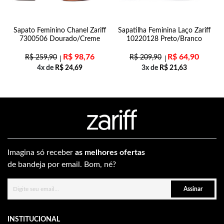
Sapato Feminino Chanel Zariff
Sapatilha Feminina Laço Zariff
7300506 Dourado/Creme
10220128 Preto/Branco
R$
98,76
R$
64,90
R$
259,90
R$
209,90
4x de
R$
24,69
3x de
R$
21,63
Imagina só receber
as melhores ofertas
de bandeja por email. Bom, né?
Assinar
INSTITUCIONAL