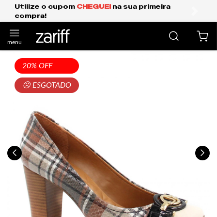
Frete Grátis Expresso para o Sul e São Paul
anterior
próxi
20% OFF
☹ ESGOTADO