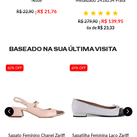
Nude
Metalizado 2418234 Prata
R$
21,76
R$
22,90
R$
139,95
R$
279,90
6x de
R$
23,33
BASEADO NA SUA
ÚLTIMA VISITA
62% OFF
69% OFF
Sapato Feminino Chanel Zariff
Sapatilha Feminina Laço Zariff