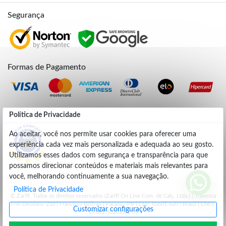
Segurança
Formas de Pagamento
Credibilidade
Política de Privacidade
Ao aceitar, você nos permite usar cookies para oferecer uma
experiência cada vez mais personalizada e adequada ao seu gosto.
4.9
Utilizamos esses dados com segurança e transparência para que
possamos direcionar conteúdos e materiais mais relevantes para
você, melhorando continuamente a sua navegação.
Política de Privacidade
© Zariff. Todos os direitos reservados (Zariff On Line Com. de Calç. Ltda.) | Travessa
Frei Deodato, 230 | Francisco Beltrão | Parana - PR | CEP: 85601-620 | Brasil | CNPJ:
Customizar configurações
19.662.102/0001-09