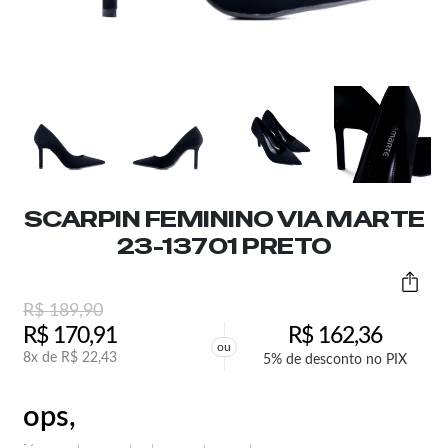
SCARPIN FEMININO VIA MARTE
23-13701 PRETO
R$
189,90
R$
170,91
R$
162,36
ou
8x de
R$
22,43
5% de desconto no PIX
ops,