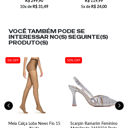
R$
299,90
R$
119,99
10x de
R$
31,49
5x de
R$
24,00
VOCÊ TAMBÉM PODE SE
INTERESSAR NO(S) SEGUINTE(S)
PRODUTO(S)
5% OFF
50% OFF
a
Meia Calça Loba News Fio 15
Scarpin Ramarim Feminino