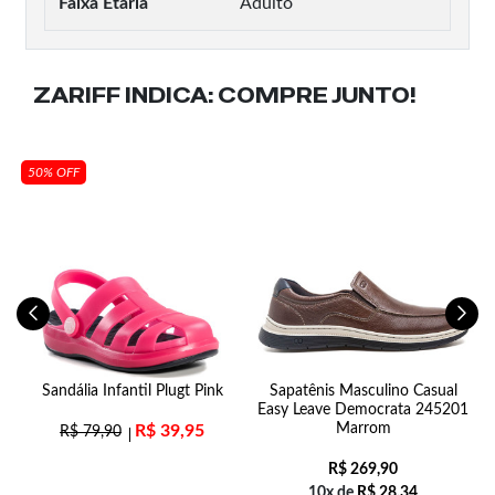
Faixa Etaria
Adulto
ZARIFF INDICA:
COMPRE JUNTO!
50% OFF
Sandália Infantil Plugt Pink
Sapatênis Masculino Casual
Easy Leave Democrata 245201
Marrom
R$
39,95
R$
79,90
R$
269,90
10x de
R$
28,34