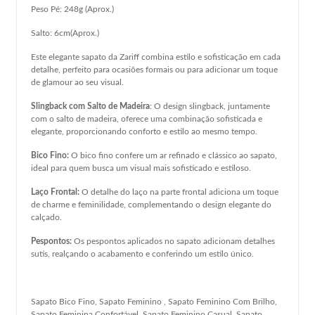
Peso Pé: 248g (Aprox.)
Salto: 6cm(Aprox.)
Este elegante sapato da Zariff combina estilo e sofisticação em cada
detalhe, perfeito para ocasiões formais ou para adicionar um toque
de glamour ao seu visual.
Slingback com Salto de Madeira
: O design slingback, juntamente
com o salto de madeira, oferece uma combinação sofisticada e
elegante, proporcionando conforto e estilo ao mesmo tempo.
Bico Fino:
O bico fino confere um ar refinado e clássico ao sapato,
ideal para quem busca um visual mais sofisticado e estiloso.
Laço Frontal:
O detalhe do laço na parte frontal adiciona um toque
de charme e feminilidade, complementando o design elegante do
calçado.
Pespontos:
Os pespontos aplicados no sapato adicionam detalhes
sutis, realçando o acabamento e conferindo um estilo único.
Sapato Bico Fino, Sapato Feminino , Sapato Feminino Com Brilho,
Sapato Feminina Confortável, Sapato Feminino Casual, Sapato