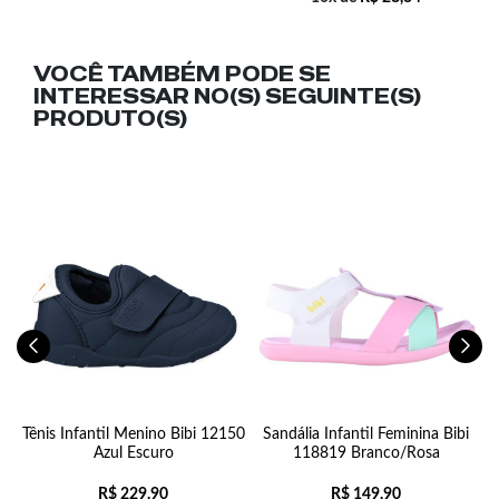
VOCÊ TAMBÉM PODE SE
INTERESSAR NO(S) SEGUINTE(S)
PRODUTO(S)
a
Tênis Infantil Menino Bibi 12150
Sandália Infantil Feminina Bibi
T
Azul Escuro
118819 Branco/Rosa
R$
229,90
R$
149,90