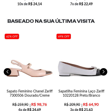
10x de
R$
24,14
7x de
R$
22,49
BASEADO NA SUA
ÚLTIMA VISITA
62% OFF
69% OFF
Sapato Feminino Chanel Zariff
Sapatilha Feminina Laço Zariff
7300506 Dourado/Creme
10220128 Preto/Branco
R$
98,76
R$
64,90
R$
259,90
R$
209,90
4x de
R$
24,69
3x de
R$
21,63