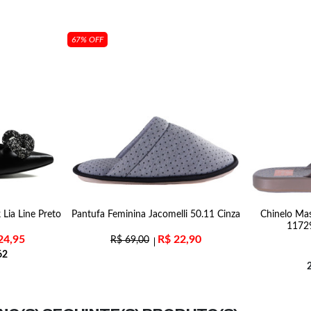
67% OFF
Lia Line Preto
Pantufa Feminina Jacomelli 50.11 Cinza
Chinelo Mas
1172
24,95
R$
22,90
R$
69,00
62