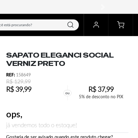
próximo
SAPATO ELEGANCI SOCIAL
VERNIZ PRETO
REF:
158649
R$
129,99
R$
39,99
R$
37,99
ou
5% de desconto no PIX
ops,
já vendemos todo o estoque!
Gostaria de ser avisado quando este produto chegar?