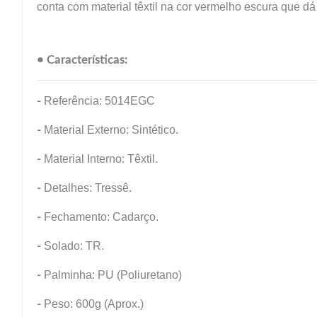
conta com material têxtil na cor vermelho escura que d
• Características:
-
Referência: 5014EGC
-
Material Externo: Sintético.
-
Material Interno: Têxtil.
-
Detalhes: Tressê.
-
Fechamento: Cadarço.
-
Solado: TR.
-
Palminha: PU (Poliuretano)
-
Peso: 600g (Aprox.)