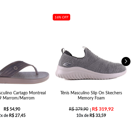
16% OFF
culino Cartago Montreal
Tênis Masculino Slip On Skechers
9 Marrom/Marrom
Memory Foam
R$
319,92
R$
54,90
R$
379,90
2x de
R$
27,45
10x de
R$
33,59