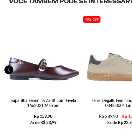
VOCÊ TAMBÉM PODE SE INTERESSAR N
40% OFF
ão
Sapatilha Feminina Zariff com Fivela
Tênis Degalls Femini
1662021 Marrom
0348.0001 Lin
R$
1
R$
159,90
R$
289,90
7x de
R$
23,99
8x de
R$
22,8