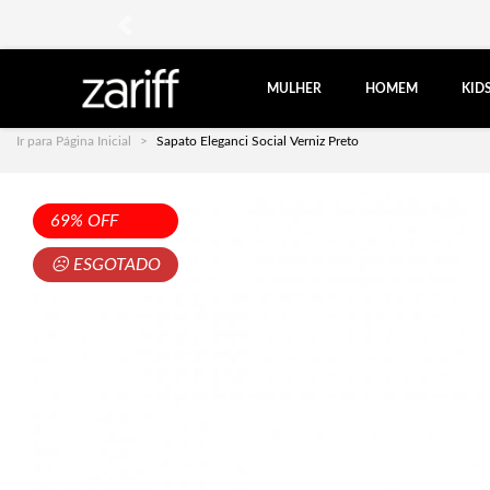
anterior
MULHER
HOMEM
KID
Ir para Página Inicial
Sapato Eleganci Social Verniz Preto
69% OFF
☹ ESGOTADO