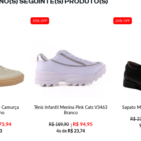
O(S) SEGUINTE(S) PRODUTO(S)
50% OFF
20% OFF
no Camurça
Tênis Infantil Menina Pink Cats V3463
Sapato Ma
ho
Branco
R$
23
73,94
R$
94,95
R$
189,90
3
4x de
R$
23,74