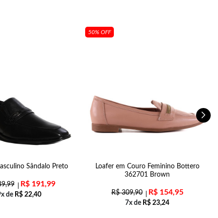
50% OFF
sculino Sândalo Preto
Loafer em Couro Feminino Bottero
S
362701 Brown
R$
191,99
9,99
R$
154,95
R$
309,90
9x de
R$
22,40
7x de
R$
23,24