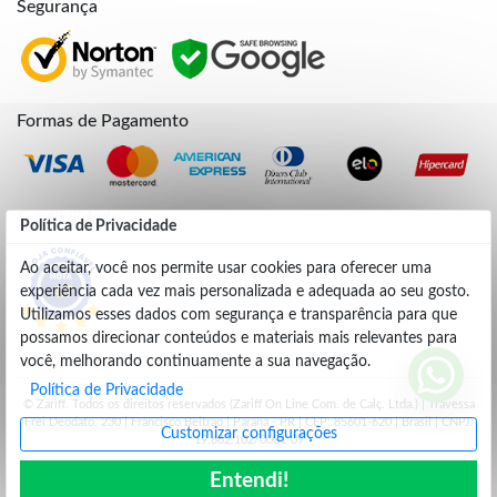
Segurança
Formas de Pagamento
Credibilidade
Política de Privacidade
Ao aceitar, você nos permite usar cookies para oferecer uma
experiência cada vez mais personalizada e adequada ao seu gosto.
4.9
Utilizamos esses dados com segurança e transparência para que
possamos direcionar conteúdos e materiais mais relevantes para
você, melhorando continuamente a sua navegação.
Política de Privacidade
© Zariff. Todos os direitos reservados (Zariff On Line Com. de Calç. Ltda.) | Travessa
Frei Deodato, 230 | Francisco Beltrão | Parana - PR | CEP: 85601-620 | Brasil | CNPJ:
Customizar configurações
19.662.102/0001-09
Entendi!