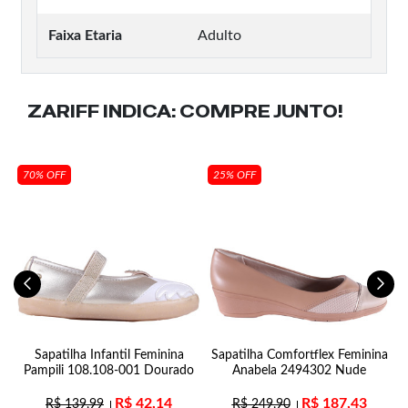
Faixa Etaria
Adulto
ZARIFF INDICA:
COMPRE JUNTO!
70% OFF
25% OFF
Sapatilha Infantil Feminina
Sapatilha Comfortflex Feminina
Pampili 108.108-001 Dourado
Anabela 2494302 Nude
R$
42,14
R$
187,43
R$
139,99
R$
249,90