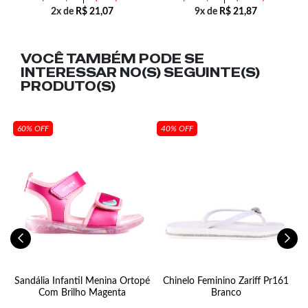
2x de
R$
21,07
9x de
R$
21,87
VOCÊ TAMBÉM PODE SE
INTERESSAR NO(S) SEGUINTE(S)
PRODUTO(S)
60% OFF
40% OFF
r
Sandália Infantil Menina Ortopé
Chinelo Feminino Zariff Pr161
Com Brilho Magenta
Branco