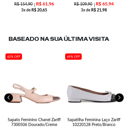
R$
61,96
R$
65,94
R$
154,90
R$
109,90
3x de
R$
20,65
3x de
R$
21,98
BASEADO NA SUA
ÚLTIMA VISITA
62% OFF
69% OFF
e
Sapato Feminino Chanel Zariff
Sapatilha Feminina Laço Zariff
T
7300506 Dourado/Creme
10220128 Preto/Branco