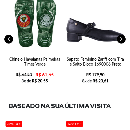
m
Chinelo Havaianas Palmeiras
Sapato Feminino Zariff com Tira
T
Times Verde
e Salto Bloco 1690006 Preto
R$
61,65
R$
64,90
R$
179,90
3x de
R$
20,55
8x de
R$
23,61
BASEADO NA SUA
ÚLTIMA VISITA
62% OFF
69% OFF