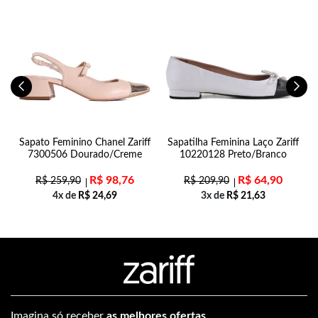
n
Sapato Feminino Chanel Zariff
Sapatilha Feminina Laço Zariff
7300506 Dourado/Creme
10220128 Preto/Branco
R$
98,76
R$
64,90
R$
259,90
R$
209,90
4x de
R$
24,69
3x de
R$
21,63
Imagina só receber
as melhores ofertas