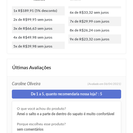
1x R$189,91
(5% desconto)
6x de R$33,32
sem juros
2x de R$99,95
sem juros
7x de R$29,99
com juros
3x de R$66,63
sem juros
8x de R$26,24
com juros
4x de R$49,98
sem juros
9x de R$23,32
com juros
5x de R$39,98
sem juros
Últimas Avaliações
Caroline Oliveira
(Avaliado em
06/04/2021)
De 1 a 5, quanto recomendaria nossa loja? : 5
O que você achou do produto?
Amei o salto e a parte de dentro do sapato é muito confortável
Porque escolheu esse produto?
sem comentários