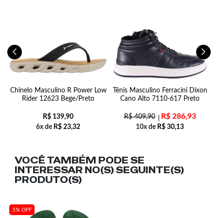
a
Chinelo Masculino R Power Low
Tênis Masculino Ferracini Dixon
Rider 12623 Bege/Preto
Cano Alto 7110-617 Preto
R$
286,93
R$
139,90
R$
409,90
6x de
R$
23,32
10x de
R$
30,13
VOCÊ TAMBÉM PODE SE
INTERESSAR NO(S) SEGUINTE(S)
PRODUTO(S)
5% OFF