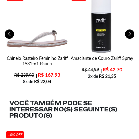
al
Chinelo Rasteiro Feminino Zariff
Amaciante de Couro Zariff Spray
S
1931-61 Panna
R$
42,70
R$
44,99
R$
167,93
R$
239,90
2x de
R$
21,35
8x de
R$
22,04
VOCÊ TAMBÉM PODE SE
INTERESSAR NO(S) SEGUINTE(S)
PRODUTO(S)
10% OFF