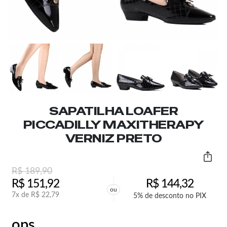
SAPATILHA LOAFER
PICCADILLY MAXITHERAPY
VERNIZ PRETO
R$
189,90
R$
151,92
R$
144,32
ou
7x de
R$
22,79
5% de desconto no PIX
ops,