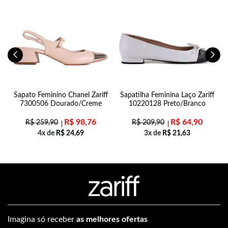
Sapato Feminino Chanel Zariff
Sapatilha Feminina Laço Zariff
7300506 Dourado/Creme
10220128 Preto/Branco
R$
98,76
R$
64,90
R$
259,90
R$
209,90
4x de
R$
24,69
3x de
R$
21,63
Imagina só receber
as melhores ofertas