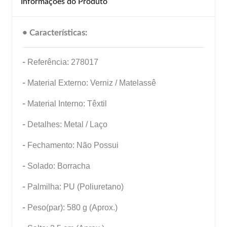
Informações do Produto
• Características:
-
Referência: 278017
-
Material Externo: Verniz / Matelassê
-
Material Interno: Têxtil
-
Detalhes: Metal / Laço
-
Fechamento: Não Possui
-
Solado: Borracha
-
Palmilha: PU (Poliuretano)
-
Peso(par): 580 g (Aprox.)