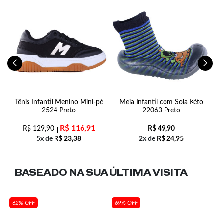
Tênis Infantil Menino Mini-pé
Meia Infantil com Sola Kéto
S
om
2524 Preto
22063 Preto
R$
116,91
R$
129,90
R$
49,90
5x de
R$
23,38
2x de
R$
24,95
BASEADO NA SUA
ÚLTIMA VISITA
62% OFF
69% OFF