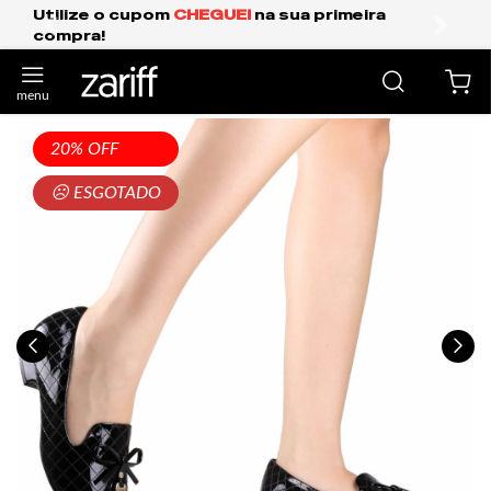
EI
na sua primeira
Frete Grátis Expresso pa
anterior
próxi
20% OFF
☹ ESGOTADO