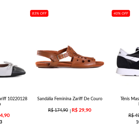
83% OFF
40% OFF
ariff 10220128
Sandália Feminina Zariff De Couro
Tênis Ma
o
R$
29,90
R$
174,90
4,90
R$
49
3
1