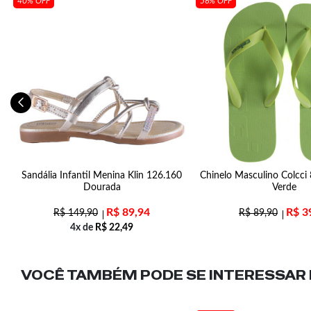
40% OFF
56% OFF
Sandália Infantil Menina Klin 126.160
Chinelo Masculino Colcci
Dourada
Verde
R$
89,94
R$
3
R$
149,90
R$
89,90
4x de
R$
22,49
VOCÊ TAMBÉM PODE SE INTERESSAR N