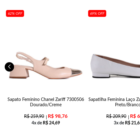
62% OFF
69% OFF
da
Sapato Feminino Chanel Zariff 7300506
Sapatilha Feminina Laço Z
Dourado/Creme
Preto/Branc
R$
98,76
R$
6
R$
259,90
R$
209,90
4x de
R$
24,69
3x de
R$
21,6