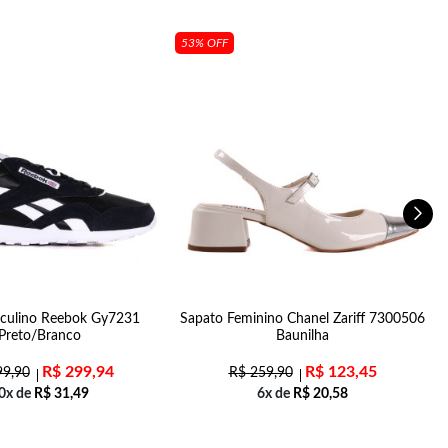
53% OFF
sculino Reebok Gy7231
Sapato Feminino Chanel Zariff 7300506
Preto/Branco
Baunilha
R$
299,94
R$
123,45
9,90
R$
259,90
0x de
R$
31,49
6x de
R$
20,58