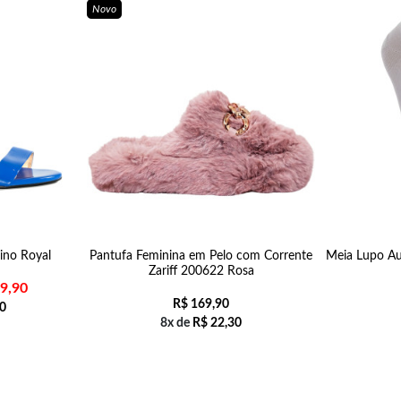
Novo
Fino Royal
Pantufa Feminina em Pelo com Corrente
Meia Lupo Au
Zariff 200622 Rosa
9,90
R$
169,90
0
8x de
R$
22,30