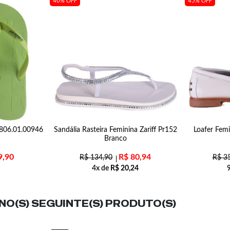
40% OFF
45% OFF
 806.01.00946
Sandália Rasteira Feminina Zariff Pr152
Loafer Femi
Branco
9,90
R$
80,94
R$
134,90
R$
35
4x de
R$
20,24
O(S) SEGUINTE(S) PRODUTO(S)