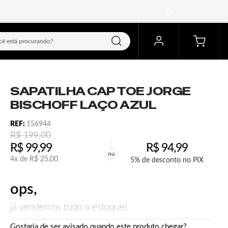
próximo
SAPATILHA CAP TOE JORGE
BISCHOFF LAÇO AZUL
REF:
156944
R$
199,00
R$
99,99
R$
94,99
ou
4x de
R$
25,00
5% de desconto no PIX
ops,
já vendemos todo o estoque!
Gostaria de ser avisado quando este produto chegar?