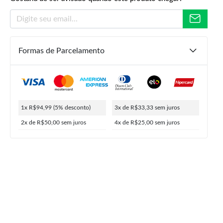
Formas de Parcelamento
R$
199,00
R$
99,99
R$
94,99
ou
4x de
R$
25,00
5% de desconto no PIX
1x R$94,99
(5% desconto)
3x de R$33,33
sem juros
2x de R$50,00
sem juros
4x de R$25,00
sem juros