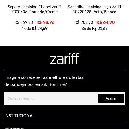
n
Sapato Feminino Chanel Zariff
Sapatilha Feminina Laço Zariff
7300506 Dourado/Creme
10220128 Preto/Branco
R$
98,76
R$
64,90
R$
259,90
R$
209,90
4x de
R$
24,69
3x de
R$
21,63
Imagina só receber
as melhores ofertas
de bandeja por email. Bom, né?
Assinar
INSTITUCIONAL