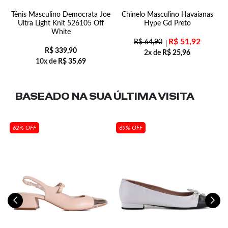
4-
Tênis Masculino Democrata Joe
Chinelo Masculino Havaianas
Ultra Light Knit 526105 Off
Hype Gd Preto
White
R$
51,92
R$
64,90
R$
339,90
2x de
R$
25,96
10x de
R$
35,69
BASEADO NA SUA
ÚLTIMA VISITA
62% OFF
69% OFF