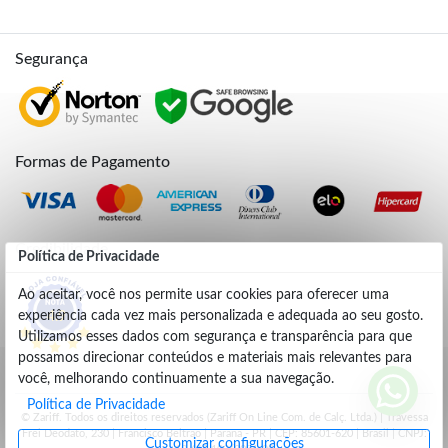
Segurança
Formas de Pagamento
Credibilidade
Política de Privacidade
Ao aceitar, você nos permite usar cookies para oferecer uma
experiência cada vez mais personalizada e adequada ao seu gosto.
4.9
Utilizamos esses dados com segurança e transparência para que
possamos direcionar conteúdos e materiais mais relevantes para
você, melhorando continuamente a sua navegação.
Política de Privacidade
© Zariff. Todos os direitos reservados (Zariff On Line Com. de Calç. Ltda.) | Travessa
Frei Deodato, 230 | Francisco Beltrão | Parana - PR | CEP: 85601-620 | Brasil | CNPJ:
Customizar configurações