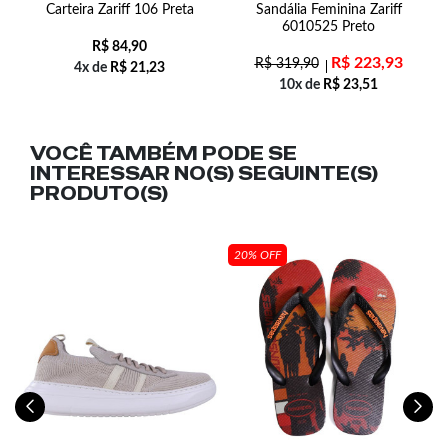
i
Carteira Zariff 106 Preta
Sandália Feminina Zariff
M
6010525 Preto
R$
84,90
R$
223,93
R$
319,90
4x de
R$
21,23
10x de
R$
23,51
VOCÊ TAMBÉM PODE SE
INTERESSAR NO(S) SEGUINTE(S)
PRODUTO(S)
20% OFF