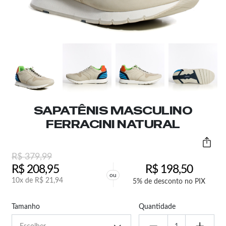
SAPATÊNIS MASCULINO
FERRACINI NATURAL
R$
379,99
R$
208,95
R$
198,50
ou
10x de
R$
21,94
5% de desconto no PIX
Tamanho
Quantidade