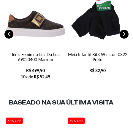
Tênis Feminino Luz Da Lua
Meia Infantil Kit3 Winston 0322
J
3
69020400 Marrom
Preto
R$
499,90
R$
32,90
10x de
R$
52,49
BASEADO NA SUA
ÚLTIMA VISITA
62% OFF
69% OFF