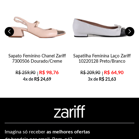
Sapato Feminino Chanel Zariff
Sapatilha Feminina Laço Zariff
7300506 Dourado/Creme
10220128 Preto/Branco
R$
98,76
R$
64,90
R$
259,90
R$
209,90
4x de
R$
24,69
3x de
R$
21,63
Imagina só receber
as melhores ofertas