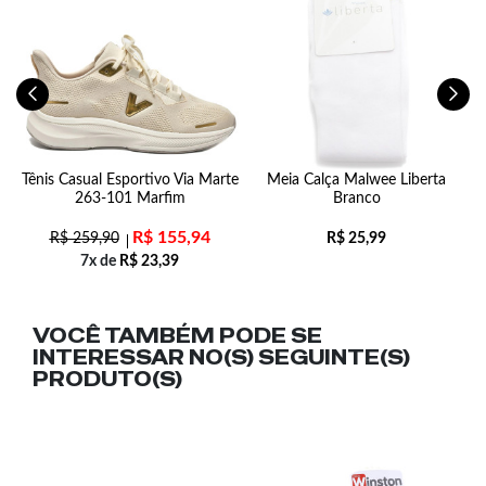
a
Tênis Casual Esportivo Via Marte
Meia Calça Malwee Liberta
o
263-101 Marfim
Branco
R$
155,94
R$
259,90
R$
25,99
7x de
R$
23,39
VOCÊ TAMBÉM PODE SE
INTERESSAR NO(S) SEGUINTE(S)
PRODUTO(S)