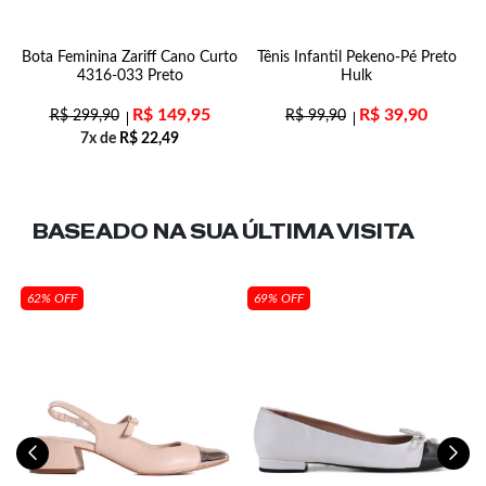
ff
Bota Feminina Zariff Cano Curto
Tênis Infantil Pekeno-Pé Preto
4316-033 Preto
Hulk
R$
149,95
R$
39,90
R$
299,90
R$
99,90
7x de
R$
22,49
BASEADO NA SUA
ÚLTIMA VISITA
62% OFF
69% OFF
e