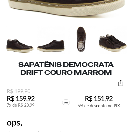
SAPATÊNIS DEMOCRATA
DRIFT COURO MARROM
R$
199,90
R$
159,92
R$
151,92
ou
7x de
R$
23,99
5% de desconto no PIX
ops,