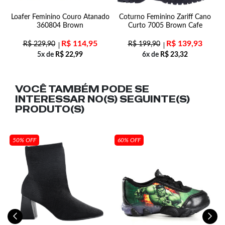
uá
Loafer Feminino Couro Atanado
Coturno Feminino Zariff Cano
360804 Brown
Curto 7005 Brown Cafe
R$
114,95
R$
139,93
R$
229,90
R$
199,90
5x de
R$
22,99
6x de
R$
23,32
VOCÊ TAMBÉM PODE SE
INTERESSAR NO(S) SEGUINTE(S)
PRODUTO(S)
50% OFF
60% OFF