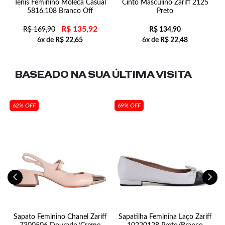
Tênis Feminino Moleca Casual
Cinto Masculino Zariff 2125
5816,108 Branco Off
Preto
R$
135,92
R$
169,90
R$
134,90
6x de
R$
22,65
6x de
R$
22,48
BASEADO NA SUA
ÚLTIMA VISITA
62% OFF
69% OFF
e
Sapato Feminino Chanel Zariff
Sapatilha Feminina Laço Zariff