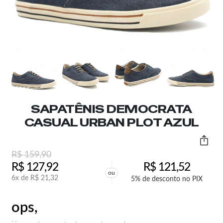
SAPATÊNIS DEMOCRATA
CASUAL URBAN PLOT AZUL
R$
159,90
R$
127,92
R$
121,52
ou
6x de
R$
21,32
5% de desconto no PIX
ops,