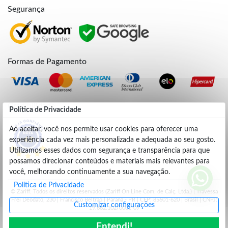
Segurança
Formas de Pagamento
Credibilidade
Política de Privacidade
Ao aceitar, você nos permite usar cookies para oferecer uma
experiência cada vez mais personalizada e adequada ao seu gosto.
4.9
Utilizamos esses dados com segurança e transparência para que
possamos direcionar conteúdos e materiais mais relevantes para
você, melhorando continuamente a sua navegação.
Política de Privacidade
© Zariff. Todos os direitos reservados (Zariff On Line Com. de Calç. Ltda.) | Travessa
Frei Deodato, 230 | Francisco Beltrão | Parana - PR | CEP: 85601-620 | Brasil | CNPJ:
Customizar configurações
19.662.102/0001-09
Entendi!