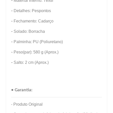
-
Material Interno: Têxtil
-
Detalhes: Pespontos
-
Fechamento: Cadarço
-
Solado: Borracha
-
Palminha: PU (Poliuretano)
-
Peso(par): 580 g (Aprox.)
-
Salto: 2 cm (Aprox.)
• Garantia:
- Produto Original