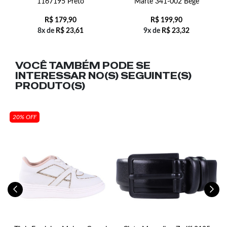
1167195 Preto
Marte 341-002 Bege
R$
179,90
R$
199,90
8x de
R$
23,61
9x de
R$
23,32
VOCÊ TAMBÉM PODE SE
INTERESSAR NO(S) SEGUINTE(S)
PRODUTO(S)
20% OFF