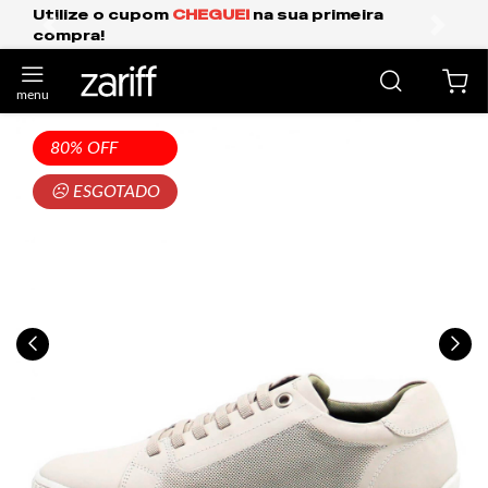
EI
na sua primeira
Frete Grátis Expresso pa
anterior
próxi
80% OFF
☹ ESGOTADO