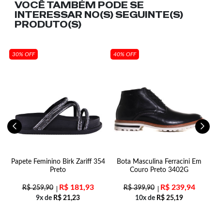
VOCÊ TAMBÉM PODE SE
INTERESSAR NO(S) SEGUINTE(S)
PRODUTO(S)
30% OFF
40% OFF
by
Papete Feminino Birk Zariff 354
Bota Masculina Ferracini Em
Preto
Couro Preto 3402G
R$
181,93
R$
239,94
R$
259,90
R$
399,90
9x de
R$
21,23
10x de
R$
25,19