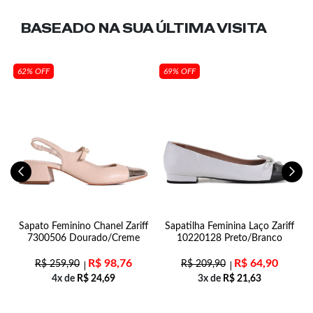
BASEADO NA SUA
ÚLTIMA VISITA
62% OFF
69% OFF
e
Sapato Feminino Chanel Zariff
Sapatilha Feminina Laço Zariff
7300506 Dourado/Creme
10220128 Preto/Branco
R$
98,76
R$
64,90
R$
259,90
R$
209,90
4x de
R$
24,69
3x de
R$
21,63