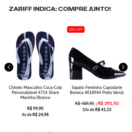
ZARIFF INDICA:
COMPRE JUNTO!
20% OFF
Chinelo Masculino Coca-Cola
Sapato Feminino Capodarte
Personalizável 4714 Share
Boneca 4018944 Preto Verniz
Marinho/Branco
R$
391,92
R$
489,90
R$
99,90
10x de
R$
41,15
4x de
R$
24,98