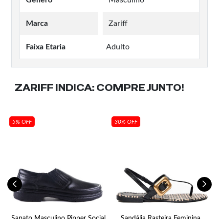
Marca
Zariff
Faixa Etaria
Adulto
ZARIFF INDICA:
COMPRE JUNTO!
5% OFF
30% OFF
ff
Sapato Masculino Pipper Social
Sandália Rasteira Feminina
S