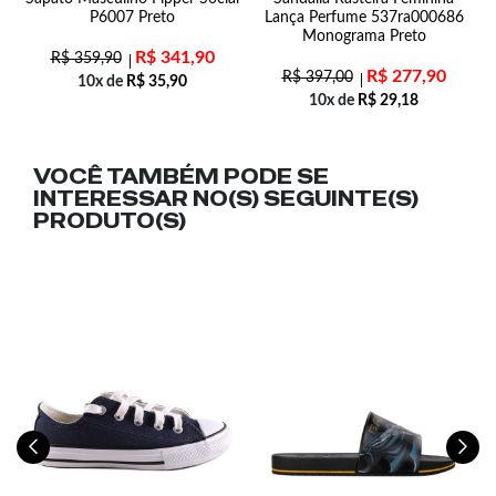
8
P6007 Preto
Lança Perfume 537ra000686
Monograma Preto
R$
341,90
R$
359,90
R$
277,90
R$
397,00
10x de
R$
35,90
10x de
R$
29,18
VOCÊ TAMBÉM PODE SE
INTERESSAR NO(S) SEGUINTE(S)
PRODUTO(S)