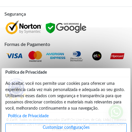
Segurança
Formas de Pagamento
Credibilidade
Política de Privacidade
Ao aceitar, você nos permite usar cookies para oferecer uma
experiência cada vez mais personalizada e adequada ao seu gosto.
4.9
Utilizamos esses dados com segurança e transparência para que
possamos direcionar conteúdos e materiais mais relevantes para
você, melhorando continuamente a sua navegação.
Política de Privacidade
© Zariff. Todos os direitos reservados (Zariff On Line Com. de Calç. Ltda.) | Travessa
Frei Deodato, 230 | Francisco Beltrão | Parana - PR | CEP: 85601-620 | Brasil | CNPJ:
Customizar configurações
19.662.102/0001-09