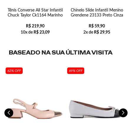
m
Tênis Converse All Star Infantil
Chinelo Slide Infantil Menino
T
Chuck Taylor Ck1164 Marinho
Grendene 23133 Preto Cinza
R$
219,90
R$
59,90
10x de
R$
23,09
2x de
R$
29,95
BASEADO NA SUA
ÚLTIMA VISITA
62% OFF
69% OFF