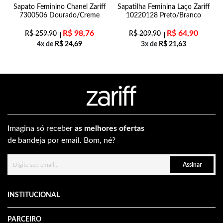
n
Sapato Feminino Chanel Zariff
Sapatilha Feminina Laço Zariff
7300506 Dourado/Creme
10220128 Preto/Branco
R$
98,76
R$
64,90
R$
259,90
R$
209,90
4x de
R$
24,69
3x de
R$
21,63
Imagina só receber
as melhores ofertas
de bandeja por email. Bom, né?
Assinar
INSTITUCIONAL
PARCEIRO