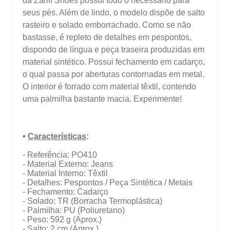
da Zariff Shoes possui todo o necessário para
seus pés. Além de lindo, o modelo dispõe de salto
rasteiro e solado emborrachado. Como se não
bastasse, é repleto de detalhes em pespontos,
dispondo de língua e peça traseira produzidas em
material sintético. Possui fechamento em cadarço,
o qual passa por aberturas contornadas em metal.
O interior é forrado com material têxtil, contendo
uma palmilha bastante macia. Experimente!
•
Características
:
- Referência: PO410
- Material Externo: Jeans
- Material Interno: Têxtil
- Detalhes: Pespontos / Peça Sintética / Metais
- Fechamento: Cadarço
- Solado: TR (Borracha Termoplástica)
- Palmilha: PU (Poliuretano)
- Peso: 592 g (Aprox.)
- Salto: 2 cm
(Aprox.)