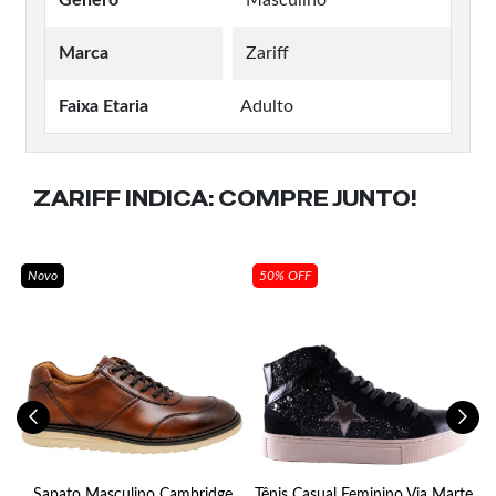
Marca
Zariff
Faixa Etaria
Adulto
ZARIFF INDICA:
COMPRE JUNTO!
Novo
50% OFF
Sapato Masculino Cambridge
Tênis Casual Feminino Via Marte
S