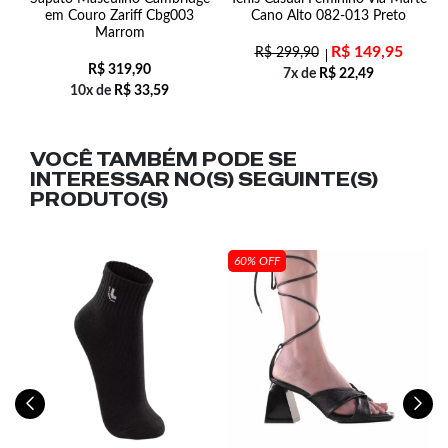
em Couro Zariff Cbg003
Cano Alto 082-013 Preto
Marrom
R$
149,95
R$
299,90
R$
319,90
7x de
R$
22,49
10x de
R$
33,59
VOCÊ TAMBÉM PODE SE
INTERESSAR NO(S) SEGUINTE(S)
PRODUTO(S)
60% OFF