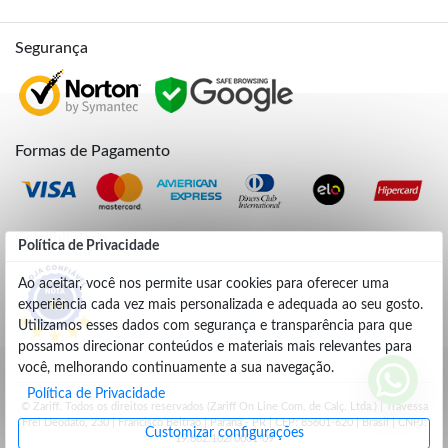
Segurança
Formas de Pagamento
Credibilidade
Política de Privacidade
Ao aceitar, você nos permite usar cookies para oferecer uma
experiência cada vez mais personalizada e adequada ao seu gosto.
4.9
Utilizamos esses dados com segurança e transparência para que
possamos direcionar conteúdos e materiais mais relevantes para
você, melhorando continuamente a sua navegação.
Política de Privacidade
© Zariff. Todos os direitos reservados (Zariff On Line Com. de Calç. Ltda.) | Travessa
Frei Deodato, 230 | Francisco Beltrão | Parana - PR | CEP: 85601-620 | Brasil | CNPJ:
Customizar configurações
19.662.102/0001-09