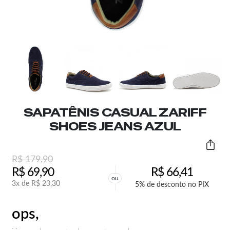
SAPATÊNIS CASUAL ZARIFF
SHOES JEANS AZUL
R$
179,90
R$
69,90
R$
66,41
ou
3x de
R$
23,30
5% de desconto no PIX
ops,