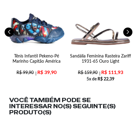
e
Tênis Infantil Pekeno-Pé
Sandália Feminina Rasteira Zariff
L
ma
Marinho Capitão América
1931-65 Ouro Light
R$
39,90
R$
111,93
R$
99,90
R$
159,90
5x de
R$
22,39
VOCÊ TAMBÉM PODE SE
INTERESSAR NO(S) SEGUINTE(S)
PRODUTO(S)