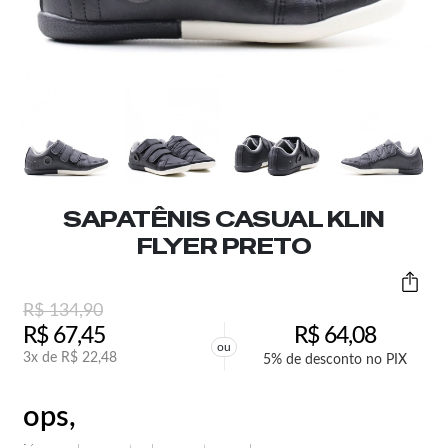
SAPATÊNIS CASUAL KLIN
FLYER PRETO
R$
134,90
R$
67,45
R$
64,08
ou
3x de
R$
22,48
5% de desconto no PIX
ops,