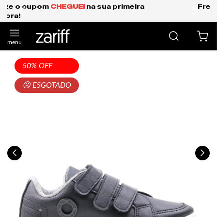
Frete Grátis Expresso para o Sul e São Paulo.
anterior
próxi
50% OFF
☹ ESGOTADO