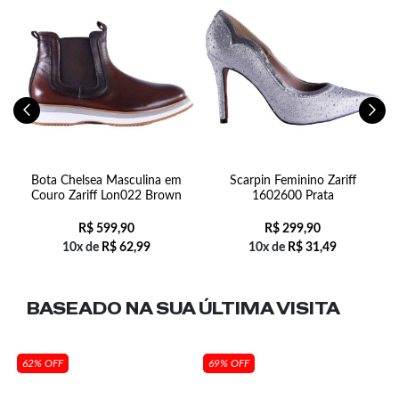
s
Bota Chelsea Masculina em
Scarpin Feminino Zariff
Couro Zariff Lon022 Brown
1602600 Prata
R$
599,90
R$
299,90
10x de
R$
62,99
10x de
R$
31,49
BASEADO NA SUA
ÚLTIMA VISITA
62% OFF
69% OFF