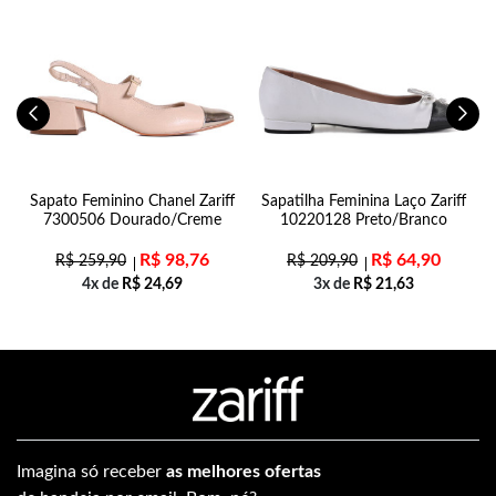
al
Sapato Feminino Chanel Zariff
Sapatilha Feminina Laço Zariff
7300506 Dourado/Creme
10220128 Preto/Branco
R$
98,76
R$
64,90
R$
259,90
R$
209,90
4x de
R$
24,69
3x de
R$
21,63
Imagina só receber
as melhores ofertas