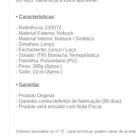
um laço. Garanta já a sua e aproveite!
•
Características
:
- Referência: 235072
- Material Externo: Nobuck
- Material Interno: Nobuck / Sintético
- Detalhes: Lenço
- Fechamento: Lenço / Laço
- Solado:
(TR)
Borracha Termoplástica
- Palmilha: Poliuretano (PU)
- Peso: 368g (Aprox.)
- Salto: 11cm (Aprox.)
•
Garantia
:
- Produto Original
- Garantia contra defeitos de fabricação (90 dias).
- Produto será enviado com Nota Fiscal.
(Valores baseados no nº 37, características podem variar de acor