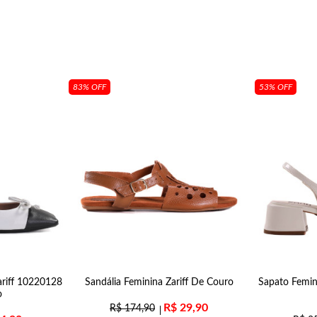
83% OFF
53% OFF
ariff 10220128
Sandália Feminina Zariff De Couro
Sapato Femin
o
R$
29,90
R$
174,90