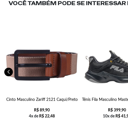
VOCÊ TAMBÉM PODE SE INTERESSAR N
lo
Cinto Masculino Zariff 2121 Caqui/Preto
Tênis Fila Masculino Mast
R$
89,90
R$
399,90
4x de
R$
22,48
10x de
R$
41,