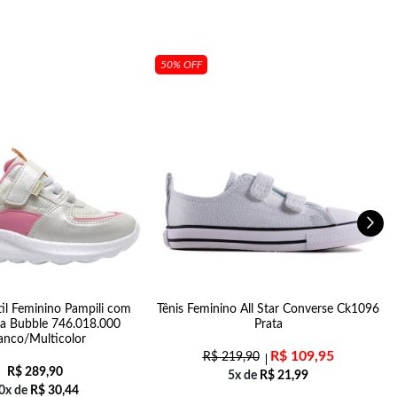
50% OFF
til Feminino Pampili com
Tênis Feminino All Star Converse Ck1096
P
ia Bubble 746.018.000
Prata
anco/Multicolor
R$
109,95
R$
219,90
R$
289,90
5x de
R$
21,99
0x de
R$
30,44