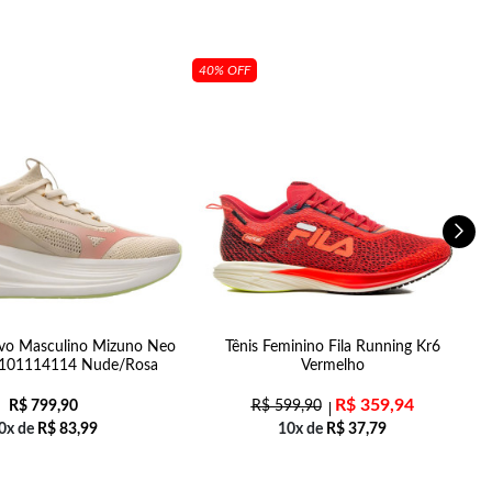
40% OFF
ivo Masculino Mizuno Neo
Tênis Feminino Fila Running Kr6
t 101114114 Nude/Rosa
Vermelho
R$
359,94
R$
799,90
R$
599,90
0x de
R$
83,99
10x de
R$
37,79