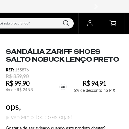
próximo
SANDÁLIA ZARIFF SHOES
SALTO NOBUCK LENÇO PRETO
REF:
155876
R$
359,90
R$
99,90
R$
94,91
ou
4x de
R$
24,98
5% de desconto no PIX
ops,
já vendemos todo o estoque!
Gostaria de ser avisado quando este produto chegar?