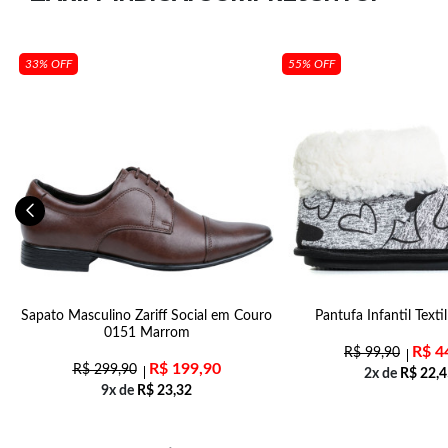
33% OFF
55% OFF
Sapato Masculino Zariff Social em Couro
Pantufa Infantil Texti
0151 Marrom
R$
4
R$
99,90
R$
199,90
R$
299,90
2x de
R$
22,4
9x de
R$
23,32