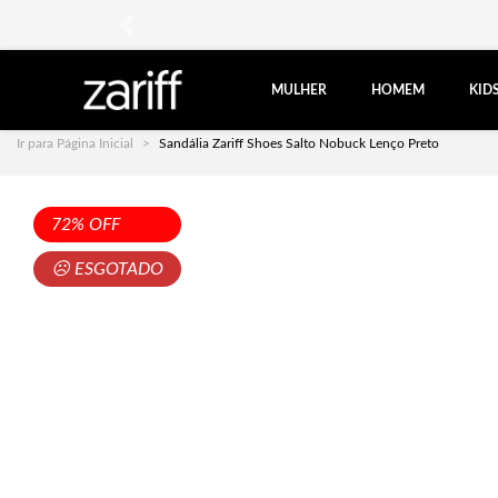
anterior
MULHER
HOMEM
KID
Ir para Página Inicial
Sandália Zariff Shoes Salto Nobuck Lenço Preto
72% OFF
☹ ESGOTADO