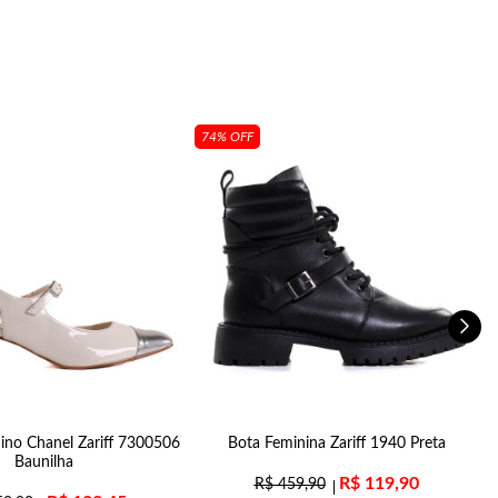
74% OFF
ino Chanel Zariff 7300506
Bota Feminina Zariff 1940 Preta
S
Baunilha
R$
119,90
R$
459,90