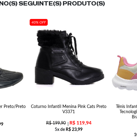
O(S) SEGUINTE(S) PRODUTO(S)
40% OFF
er Preto/Preto
Coturno Infantil Menina Pink Cats Preto
Tênis Infan
V3371
Tecnolog
Br
R$
119,94
R$
199,90
99
5x de
R$
23,99
1