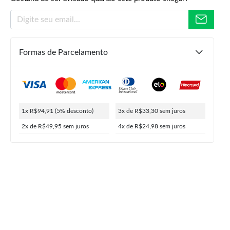
Formas de Parcelamento
R$
359,90
R$
99,90
R$
94,91
1x R$94,91
(5% desconto)
3x de R$33,30
sem juros
ou
4x de
R$
24,98
5% de desconto no PIX
2x de R$49,95
sem juros
4x de R$24,98
sem juros