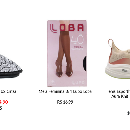
l 02 Cinza
Meia Feminina 3/4 Lupo Loba
Tênis Esport
Aura Kni
4,90
R$
16,99
5
1