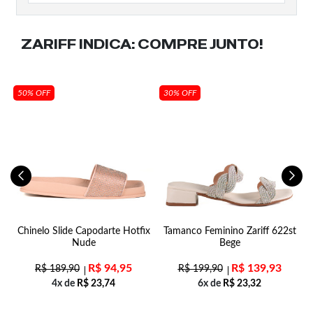
ZARIFF INDICA:
COMPRE JUNTO!
50% OFF
30% OFF
Chinelo Slide Capodarte Hotfix
Tamanco Feminino Zariff 622st
Nude
Bege
R$
94,95
R$
139,93
R$
189,90
R$
199,90
4x de
R$
23,74
6x de
R$
23,32