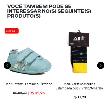
VOCÊ TAMBÉM PODE SE
INTERESSAR NO(S) SEGUINTE(S)
PRODUTO(S)
60% OFF
ew
Tênis Infantil Feminino Ortofino
Meia Zariff Masculina
Estampada 5819 Preto/Amarelo
R$
35,96
R$
89,90
R$
17,90