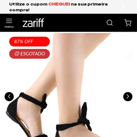
ua primeira
Frete Grátis Expresso para o Su
anterior
próxi
87% OFF
☹ ESGOTADO