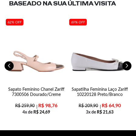
BASEADO NA SUA
ÚLTIMA VISITA
62% OFF
69% OFF
n
Sapato Feminino Chanel Zariff
Sapatilha Feminina Laço Zariff
7300506 Dourado/Creme
10220128 Preto/Branco
R$
98,76
R$
64,90
R$
259,90
R$
209,90
4x de
R$
24,69
3x de
R$
21,63