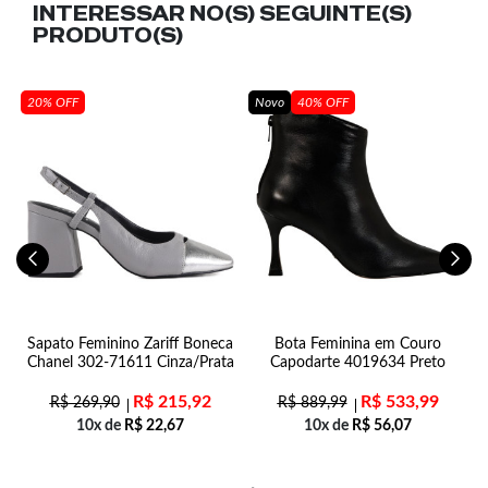
INTERESSAR NO(S) SEGUINTE(S)
PRODUTO(S)
20% OFF
Novo
40% OFF
Sapato Feminino Zariff Boneca
Bota Feminina em Couro
M
Chanel 302-71611 Cinza/Prata
Capodarte 4019634 Preto
R$
215,92
R$
533,99
R$
269,90
R$
889,99
10x de
R$
22,67
10x de
R$
56,07