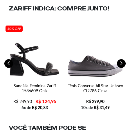
ZARIFF INDICA:
COMPRE JUNTO!
50% OFF
no
Sandália Feminina Zariff
Tênis Converse All Star Unissex
S
1586609 Onix
Ct2786 Cinza
R$
124,95
R$
249,90
R$
299,90
6x de
R$
20,83
10x de
R$
31,49
VOCÊ TAMBÉM PODE SE