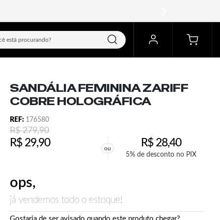
próximo
SANDÁLIA FEMININA ZARIFF
COBRE HOLOGRÁFICA
REF:
176580
R$
279,90
R$
29,90
R$
28,40
ou
5% de desconto no PIX
ops,
já vendemos todo o estoque!
Gostaria de ser avisado quando este produto chegar?