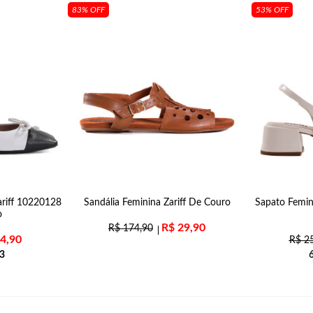
83% OFF
53% OFF
ariff 10220128
Sandália Feminina Zariff De Couro
Sapato Femin
o
R$
29,90
R$
174,90
4,90
R$
25
3