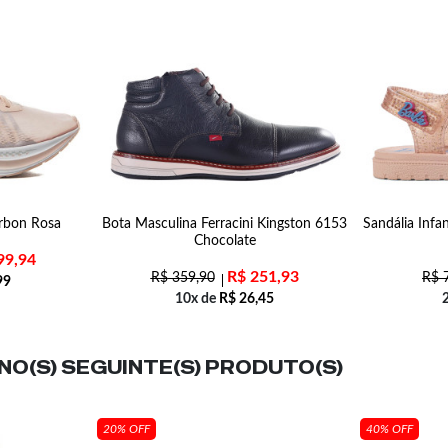
arbon Rosa
Bota Masculina Ferracini Kingston 6153
Sandália Infa
Chocolate
99,94
R$
251,93
R$
359,90
R$
7
99
10x de
R$
26,45
O(S) SEGUINTE(S) PRODUTO(S)
20% OFF
40% OFF