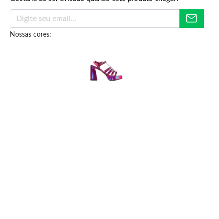
Nossas cores:
R$
279,90
R$
29,90
R$
28,40
ou
5% de desconto no PIX