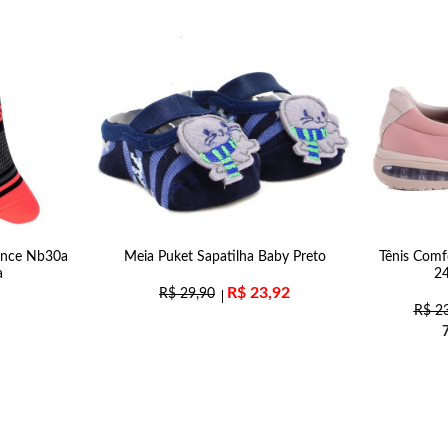
ance Nb30a
Meia Puket Sapatilha Baby Preto
Tênis Comf
a
2
R$
23,92
R$
29,90
R$
23