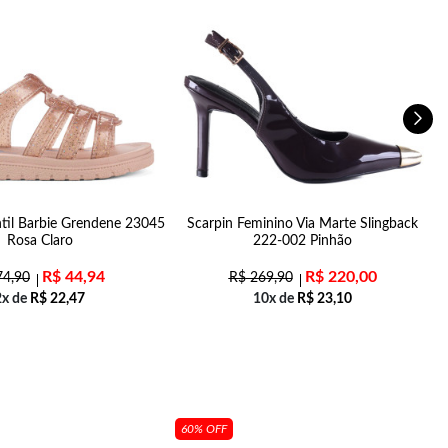
ntil Barbie Grendene 23045
Scarpin Feminino Via Marte Slingback
Rosa Claro
222-002 Pinhão
R$
44,94
R$
220,00
4,90
R$
269,90
2x de
R$
22,47
10x de
R$
23,10
60% OFF