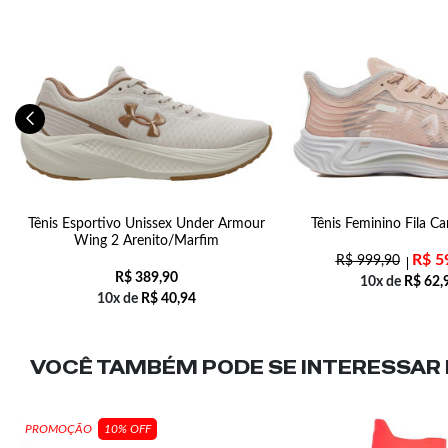
Tênis Esportivo Unissex Under Armour
Tênis Feminino Fila C
Wing 2 Arenito/Marfim
R$
5
R$
999,90
R$
389,90
10x de
R$
62,
10x de
R$
40,94
VOCÊ TAMBÉM PODE SE INTERESSAR N
PROMOÇÃO
10% OFF