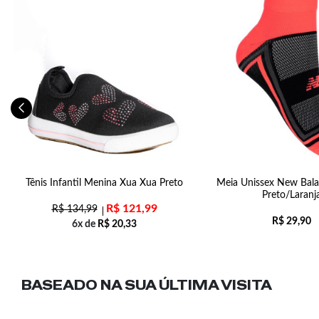
0-
Tênis Infantil Menina Xua Xua Preto
Meia Unissex New Bal
Preto/Laranj
R$
121,99
R$
134,99
R$
29,90
6x de
R$
20,33
BASEADO NA SUA
ÚLTIMA VISITA