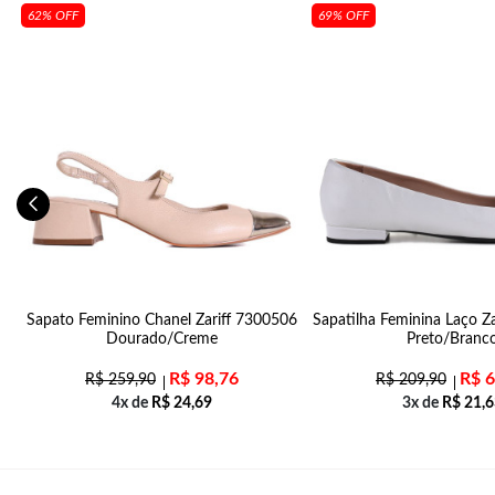
62% OFF
69% OFF
Sapato Feminino Chanel Zariff 7300506
Sapatilha Feminina Laço Z
Dourado/Creme
Preto/Branc
R$
98,76
R$
6
R$
259,90
R$
209,90
4x de
R$
24,69
3x de
R$
21,6