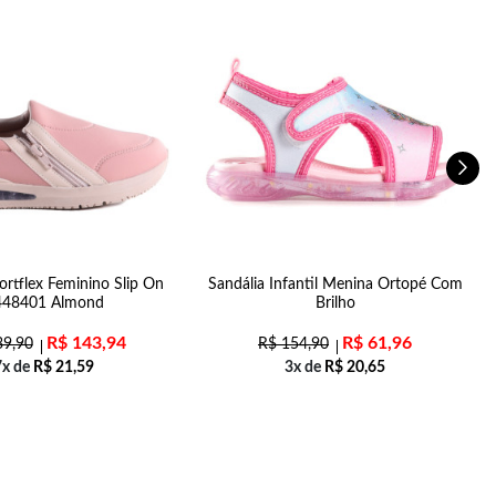
ortflex Feminino Slip On
Sandália Infantil Menina Ortopé Com
S
448401 Almond
Brilho
R$
143,94
R$
61,96
9,90
R$
154,90
7x de
R$
21,59
3x de
R$
20,65