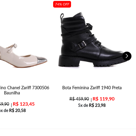
74% OFF
ino Chanel Zariff 7300506
Bota Feminina Zariff 1940 Preta
S
Baunilha
R$
119,90
R$
459,90
R$
123,45
9,90
5x de
R$
23,98
6x de
R$
20,58