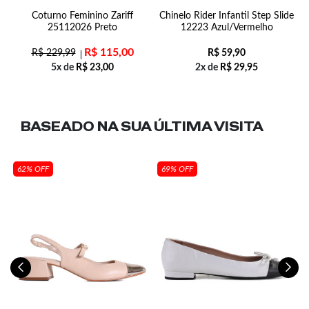
Coturno Feminino Zariff
Chinelo Rider Infantil Step Slide
2
25112026 Preto
12223 Azul/Vermelho
R$
115,00
R$
229,99
R$
59,90
5x de
R$
23,00
2x de
R$
29,95
BASEADO NA SUA
ÚLTIMA VISITA
62% OFF
69% OFF