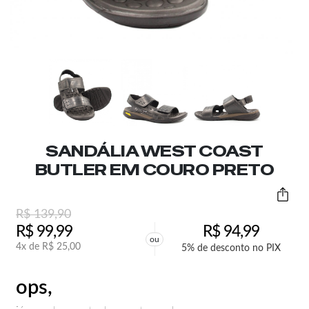
SANDÁLIA WEST COAST
BUTLER EM COURO PRETO
R$
139,90
R$
99,99
R$
94,99
ou
4x de
R$
25,00
5% de desconto no PIX
ops,