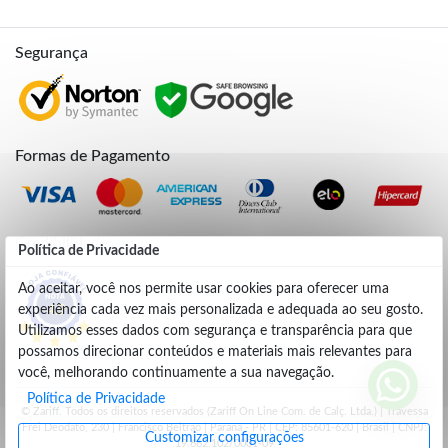
Segurança
Formas de Pagamento
Credibilidade
Política de Privacidade
Ao aceitar, você nos permite usar cookies para oferecer uma
experiência cada vez mais personalizada e adequada ao seu gosto.
4.9
Utilizamos esses dados com segurança e transparência para que
possamos direcionar conteúdos e materiais mais relevantes para
você, melhorando continuamente a sua navegação.
Política de Privacidade
© Zariff. Todos os direitos reservados (Zariff On Line Com. de Calç. Ltda.) | Travessa
Frei Deodato, 230 | Francisco Beltrão | Parana - PR | CEP: 85601-620 | Brasil | CNPJ:
Customizar configurações
19.662.102/0001-09