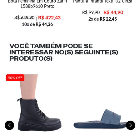
Bota Feminina Em Couro Zariff
Pantufa Infantil Textil 02 Cinza
1588b9610 Preto
R$
44,90
R$
99,90
R$
422,43
R$
649,90
2x de
R$
22,45
10x de
R$
44,36
VOCÊ TAMBÉM PODE SE
INTERESSAR NO(S) SEGUINTE(S)
PRODUTO(S)
50% OFF