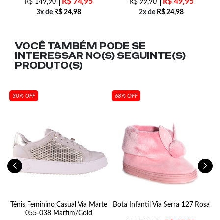
R$
74,95
R$
49,95
R$
149,90
R$
99,90
3x de
R$
24,98
2x de
R$
24,98
VOCÊ TAMBÉM PODE SE
INTERESSAR NO(S) SEGUINTE(S)
PRODUTO(S)
30% OFF
68% OFF
Tênis Feminino Casual Via Marte
Bota Infantil Via Serra 127 Rosa
055-038 Marfim/Gold