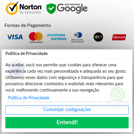
Formas de Pagamento
Credibilidade
Política de Privacidade
Ao aceitar, você nos permite usar cookies para oferecer uma
experiência cada vez mais personalizada e adequada ao seu gosto.
4.9
Utilizamos esses dados com segurança e transparência para que
possamos direcionar conteúdos e materiais mais relevantes para
você, melhorando continuamente a sua navegação.
Política de Privacidade
© Zariff. Todos os direitos reservados (Zariff On Line Com. de Calç. Ltda.) | Travessa
Frei Deodato, 230 | Francisco Beltrão | Parana - PR | CEP: 85601-620 | Brasil | CNPJ:
Customizar configurações
19.662.102/0001-09
Entendi!