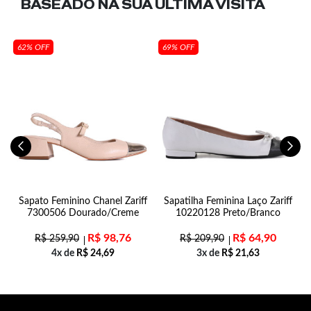
BASEADO NA SUA
ÚLTIMA VISITA
62% OFF
69% OFF
n
Sapato Feminino Chanel Zariff
Sapatilha Feminina Laço Zariff
7300506 Dourado/Creme
10220128 Preto/Branco
R$
98,76
R$
64,90
R$
259,90
R$
209,90
4x de
R$
24,69
3x de
R$
21,63