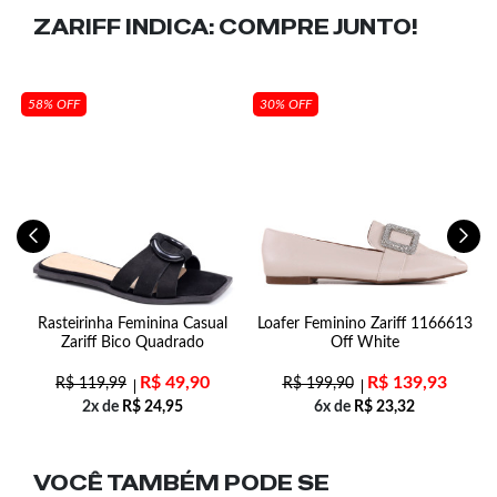
ZARIFF INDICA:
COMPRE JUNTO!
58% OFF
30% OFF
m
Rasteirinha Feminina Casual
Loafer Feminino Zariff 1166613
o
Zariff Bico Quadrado
Off White
R$
49,90
R$
139,93
R$
119,99
R$
199,90
2x de
R$
24,95
6x de
R$
23,32
VOCÊ TAMBÉM PODE SE