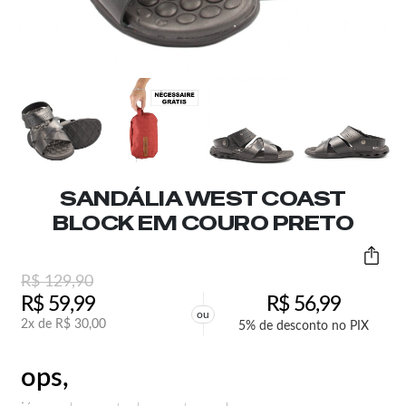
SANDÁLIA WEST COAST
BLOCK EM COURO PRETO
R$
129,90
R$
59,99
R$
56,99
ou
2x de
R$
30,00
5% de desconto no PIX
ops,