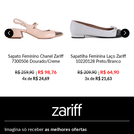
Sapato Feminino Chanel Zariff
Sapatilha Feminina Laço Zariff
7300506 Dourado/Creme
10220128 Preto/Branco
R$
98,76
R$
64,90
R$
259,90
R$
209,90
4x de
R$
24,69
3x de
R$
21,63
Imagina só receber
as melhores ofertas