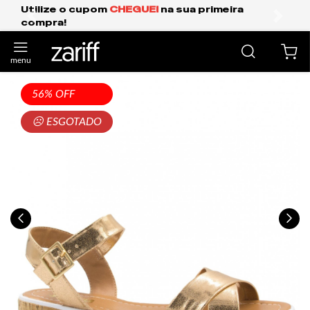
I
na sua primeira
Frete Grátis Expresso para
anterior
próxi
56% OFF
☹ ESGOTADO