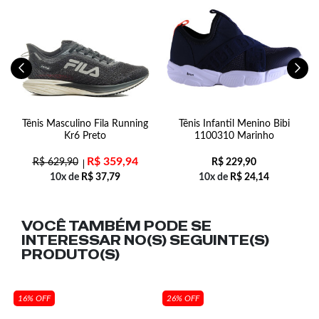
-
Tênis Masculino Fila Running
Tênis Infantil Menino Bibi
S
Kr6 Preto
1100310 Marinho
R$
359,94
R$
629,90
R$
229,90
10x de
R$
37,79
10x de
R$
24,14
VOCÊ TAMBÉM PODE SE
INTERESSAR NO(S) SEGUINTE(S)
PRODUTO(S)
16% OFF
26% OFF