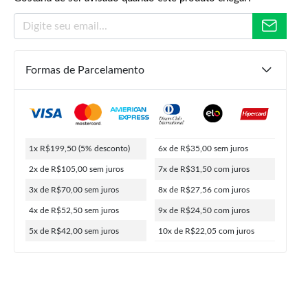
Formas de Parcelamento
R$
359,00
R$
210,00
R$
199,50
ou
10x de
R$
22,05
5% de desconto no PIX
1x R$199,50
(5% desconto)
6x de R$35,00
sem juros
2x de R$105,00
sem juros
7x de R$31,50
com juros
3x de R$70,00
sem juros
8x de R$27,56
com juros
4x de R$52,50
sem juros
9x de R$24,50
com juros
5x de R$42,00
sem juros
10x de R$22,05
com juros