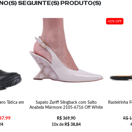
O(S) SEGUINTE(S) PRODUTO(S)
41% OFF
ero Tática em
Sapato Zariff Slingback com Salto
Rasteirinha F
Anabela Mármore 2105-6716 Off White
87,99
R$
369,90
R$
1
24
10x de
R$
38,84