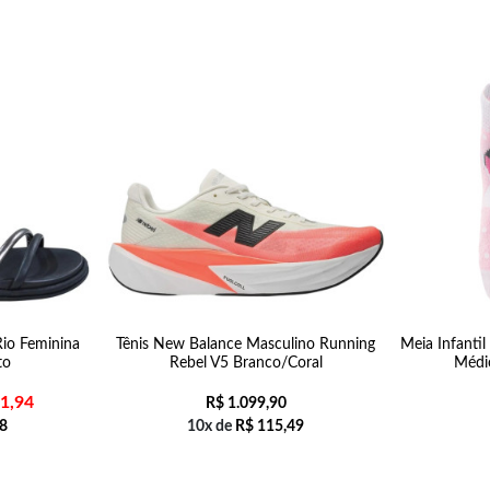
Rio Feminina
Tênis New Balance Masculino Running
Meia Infanti
to
Rebel V5 Branco/Coral
Médi
1,94
R$
1.099,90
8
10x de
R$
115,49