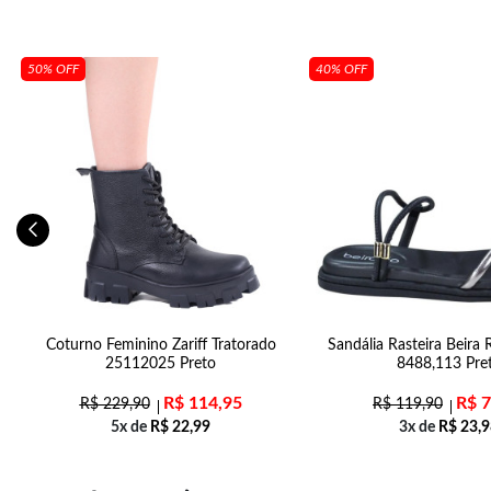
50% OFF
40% OFF
na
Coturno Feminino Zariff Tratorado
Sandália Rasteira Beira 
25112025 Preto
8488,113 Pre
R$
114,95
R$
7
R$
229,90
R$
119,90
5x de
R$
22,99
3x de
R$
23,9