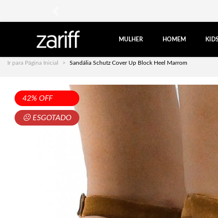
anterior
MULHER
HOMEM
KID
Ir para Página Inicial
Sandália Schutz Cover Up Block Heel Marrom
42% OFF
☹ ESGOTADO