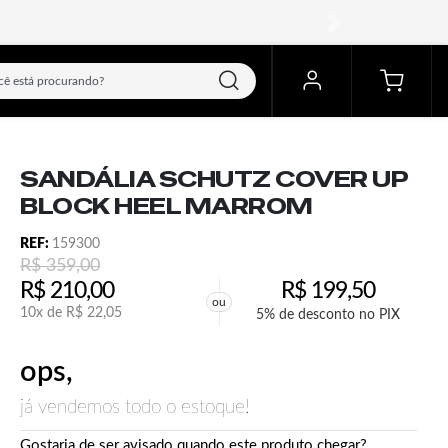
próximo
SANDÁLIA SCHUTZ COVER UP
BLOCK HEEL MARROM
REF:
159300
R$
359,00
R$
210,00
R$
199,50
ou
10x de
R$
22,05
5% de desconto no PIX
ops,
já vendemos todo o estoque!
Gostaria de ser avisado quando este produto chegar?