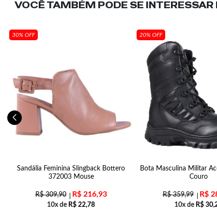
VOCÊ TAMBÉM PODE SE INTERESSAR N
30% OFF
20% OFF
v2
Sandália Feminina Slingback Bottero
Bota Masculina Militar Ac
372003 Mouse
Couro
R$
216,93
R$
2
R$
309,90
R$
359,99
10x de
R$
22,78
10x de
R$
30,