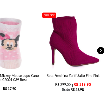
60% OFF
l Mickey Mouse Lupo Cano
Bota Feminina Zariff Salto Fino Pink
L
o 02004-039 Rosa
R$
119,90
R$
299,00
R$
17,90
5x de
R$
23,98