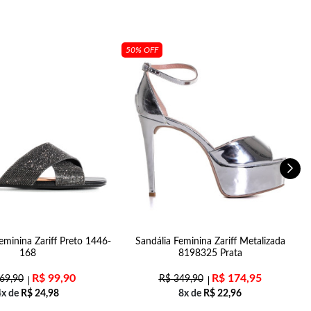
50% OFF
eminina Zariff Preto 1446-
Sandália Feminina Zariff Metalizada
168
8198325 Prata
R$
99,90
R$
174,95
69,90
R$
349,90
4x de
R$
24,98
8x de
R$
22,96