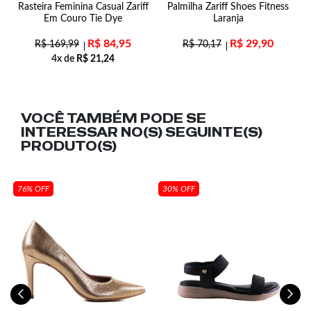
f
Rasteira Feminina Casual Zariff
Palmilha Zariff Shoes Fitness
Em Couro Tie Dye
Laranja
R$
84,95
R$
29,90
R$
169,99
R$
70,17
4x de
R$
21,24
VOCÊ TAMBÉM PODE SE
INTERESSAR NO(S) SEGUINTE(S)
PRODUTO(S)
76% OFF
30% OFF