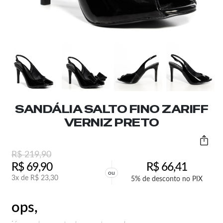
SANDÁLIA SALTO FINO ZARIFF
VERNIZ PRETO
R$
219,90
R$
69,90
R$
66,41
ou
3x de
R$
23,30
5% de desconto no PIX
ops,