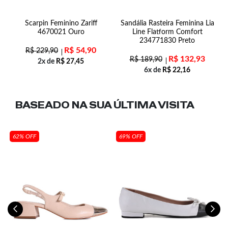
Scarpin Feminino Zariff
Sandália Rasteira Feminina Lia
T
4670021 Ouro
Line Flatform Comfort
234771830 Preto
R$
54,90
R$
229,90
R$
132,93
R$
189,90
2x de
R$
27,45
6x de
R$
22,16
BASEADO NA SUA
ÚLTIMA VISITA
62% OFF
69% OFF