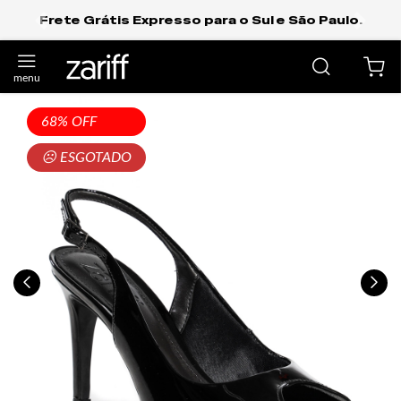
a o Sul e São Paulo.
Ganhe 5% de desconto pagand
PIX.
anterior
próxi
68% OFF
☹ ESGOTADO