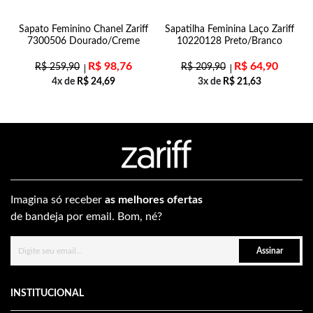
n
Sapato Feminino Chanel Zariff
Sapatilha Feminina Laço Zariff
7300506 Dourado/Creme
10220128 Preto/Branco
R$
98,76
R$
64,90
R$
259,90
R$
209,90
4x de
R$
24,69
3x de
R$
21,63
Imagina só receber
as melhores ofertas
de bandeja por email. Bom, né?
Assinar
INSTITUCIONAL