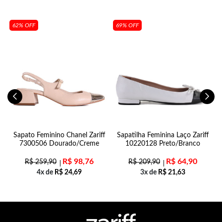
62% OFF
69% OFF
0-
Sapato Feminino Chanel Zariff
Sapatilha Feminina Laço Zariff
7300506 Dourado/Creme
10220128 Preto/Branco
R$
98,76
R$
64,90
R$
259,90
R$
209,90
4x de
R$
24,69
3x de
R$
21,63