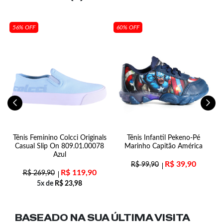
56% OFF
60% OFF
Tênis Feminino Colcci Originals
Tênis Infantil Pekeno-Pé
Casual Slip On 809.01.00078
Marinho Capitão América
Azul
R$
39,90
R$
99,90
R$
119,90
R$
269,90
5x de
R$
23,98
BASEADO NA SUA
ÚLTIMA VISITA