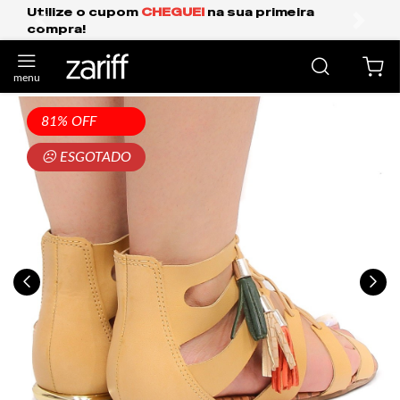
GUEI
na sua primeira
Frete Grátis Expresso
anterior
próxi
81% OFF
☹ ESGOTADO