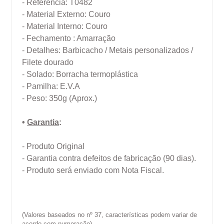
- Referência: T0482
- Material Externo: Couro
- Material Interno: Couro
- Fechamento : Amarração
- Detalhes:
Barbicacho / Metais personalizados /
Filete dourado
- Solado: Borracha termoplástica
- Pamilha: E.V.A
- Peso: 350g (Aprox.)
•
Garantia
:
- Produto Original
- Garantia contra defeitos de fabricação (90 dias).
- Produto será enviado com Nota Fiscal.
(Valores baseados no nº 37, características podem variar de
acordo com numeração)