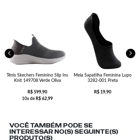
o
Tênis Skechers Feminino Slip Ins
Meia Sapatilha Feminina Lupo
T
Knit 149708 Verde Oliva
3282-001 Preta
R$
599,90
R$
19,90
10x de
R$
62,99
VOCÊ TAMBÉM PODE SE
INTERESSAR NO(S) SEGUINTE(S)
PRODUTO(S)