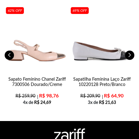
62% OFF
69% OFF
e
Sapato Feminino Chanel Zariff
Sapatilha Feminina Laço Zariff
7300506 Dourado/Creme
10220128 Preto/Branco
R$
98,76
R$
64,90
R$
259,90
R$
209,90
4x de
R$
24,69
3x de
R$
21,63