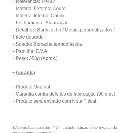
- Referência: T0482
- Material Externo: Couro
- Material Interno: Couro
- Fechamento : Amarração
- Detalhes:
Barbicacho / Metais personalizados /
Filete dourado
- Solado: Borracha termoplástica
- Pamilha: E.V.A
- Peso: 350g (Aprox.)
•
Garantia
:
- Produto Original
- Garantia contra defeitos de fabricação (90 dias).
- Produto será enviado com Nota Fiscal.
(Valores baseados no nº 37, características podem variar de
acordo com numeração)