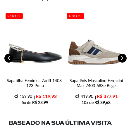
25% OFF
10% OFF
-
Sapatilha Feminina Zariff 1408-
Sapatênis Masculino Ferracini
C
123 Preta
Max 7403-683e Bege
R$
119,93
R$
377,91
R$
159,90
R$
419,90
5x de
R$
23,99
10x de
R$
39,68
BASEADO NA SUA
ÚLTIMA VISITA