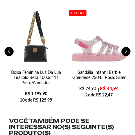
40% OFF
9-
Bolsa Feminina Luz Da Lua
Sandália Infantil Barbie
Tiracolo Bella 10006111
Grendene 23045 Rosa/Gliter
Preto/Amendoa
R$
44,94
R$
74,90
R$
1.199,90
2x de
R$
22,47
10x de
R$
125,99
VOCÊ TAMBÉM PODE SE
INTERESSAR NO(S) SEGUINTE(S)
PRODUTO(S)