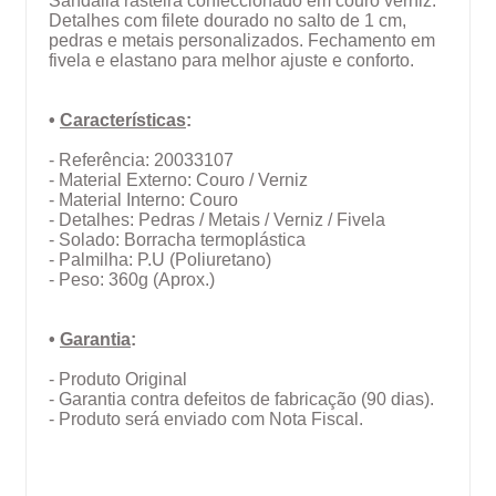
Sandália rasteira confeccionado em couro verniz.
Detalhes com filete dourado no salto de 1 cm,
pedras e metais personalizados. Fechamento em
fivela e elastano para melhor ajuste e conforto.
•
Características
:
- Referência: 20033107
- Material Externo: Couro / Verniz
- Material Interno: Couro
- Detalhes: Pedras / Metais / Verniz / Fivela
- Solado: Borracha termoplástica
- Palmilha: P.U (Poliuretano)
- Peso: 360g (Aprox.)
•
Garantia
:
- Produto Original
- Garantia contra defeitos de fabricação (90 dias).
- Produto será enviado com Nota Fiscal.