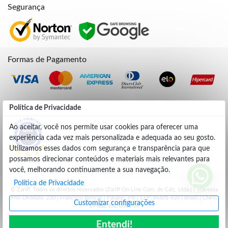
Segurança
Formas de Pagamento
Credibilidade
Política de Privacidade
Ao aceitar, você nos permite usar cookies para oferecer uma
experiência cada vez mais personalizada e adequada ao seu gosto.
4.9
Utilizamos esses dados com segurança e transparência para que
possamos direcionar conteúdos e materiais mais relevantes para
você, melhorando continuamente a sua navegação.
Política de Privacidade
© Zariff. Todos os direitos reservados (Zariff On Line Com. de Calç. Ltda.) | Travessa
Frei Deodato, 230 | Francisco Beltrão | Parana - PR | CEP: 85601-620 | Brasil | CNPJ:
Customizar configurações
19.662.102/0001-09
Entendi!