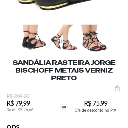
SANDÁLIA RASTEIRA JORGE
BISCHOFF METAIS VERNIZ
PRETO
R$
209,00
R$
79,99
R$
75,99
ou
3x de
R$
26,66
5% de desconto no PIX
ops,