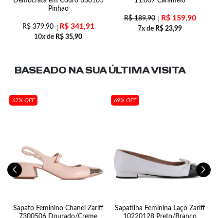
Democrata em Couro 630105
11.007 Caramelo
Pinhao
R$
159,90
R$
189,90
R$
341,91
R$
379,90
7x de
R$
23,99
10x de
R$
35,90
BASEADO NA SUA
ÚLTIMA VISITA
62% OFF
69% OFF
0-
Sapato Feminino Chanel Zariff
Sapatilha Feminina Laço Zariff
7300506 Dourado/Creme
10220128 Preto/Branco