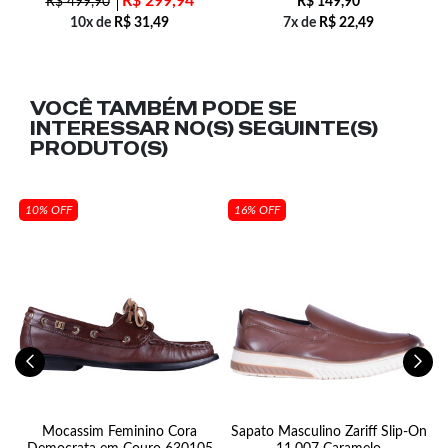
R$
299,94
R$
499,90
R$
149,90
10x de
R$
31,49
7x de
R$
22,49
VOCÊ TAMBÉM PODE SE
INTERESSAR NO(S) SEGUINTE(S)
PRODUTO(S)
10% OFF
16% OFF
3
Mocassim Feminino Cora
Sapato Masculino Zariff Slip-On