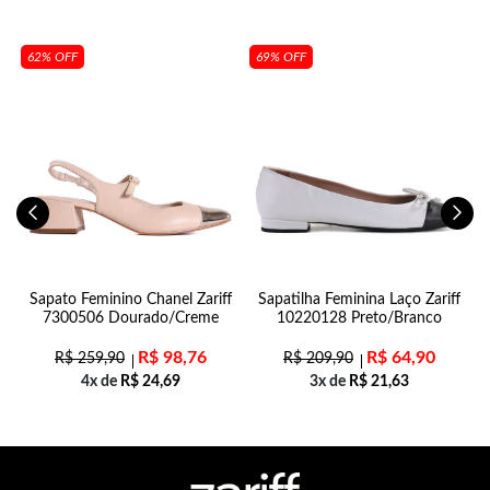
62% OFF
69% OFF
Sapato Feminino Chanel Zariff
Sapatilha Feminina Laço Zariff
7300506 Dourado/Creme
10220128 Preto/Branco
R$
98,76
R$
64,90
R$
259,90
R$
209,90
4x de
R$
24,69
3x de
R$
21,63