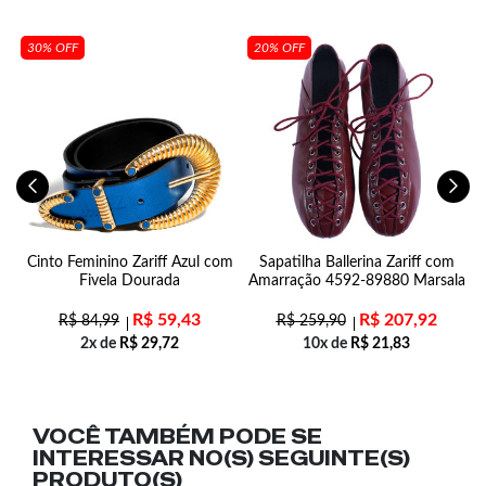
30% OFF
20% OFF
o
Cinto Feminino Zariff Azul com
Sapatilha Ballerina Zariff com
Fivela Dourada
Amarração 4592-89880 Marsala
R$
59,43
R$
207,92
R$
84,99
R$
259,90
2x de
R$
29,72
10x de
R$
21,83
VOCÊ TAMBÉM PODE SE
INTERESSAR NO(S) SEGUINTE(S)
PRODUTO(S)