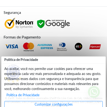
Segurança
Formas de Pagamento
Credibilidade
Política de Privacidade
Ao aceitar, você nos permite usar cookies para oferecer uma
experiência cada vez mais personalizada e adequada ao seu gosto.
4.9
Utilizamos esses dados com segurança e transparência para que
possamos direcionar conteúdos e materiais mais relevantes para
você, melhorando continuamente a sua navegação.
Política de Privacidade
© Zariff. Todos os direitos reservados (Zariff On Line Com. de Calç. Ltda.) | Travessa
Frei Deodato, 230 | Francisco Beltrão | Parana - PR | CEP: 85601-620 | Brasil | CNPJ:
Customizar configurações
19.662.102/0001-09