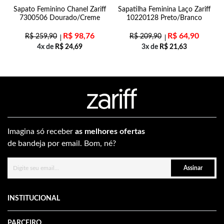
0-
Sapato Feminino Chanel Zariff
Sapatilha Feminina Laço Zariff
7300506 Dourado/Creme
10220128 Preto/Branco
R$
98,76
R$
64,90
R$
259,90
R$
209,90
4x de
R$
24,69
3x de
R$
21,63
Imagina só receber
as melhores ofertas
de bandeja por email. Bom, né?
Assinar
INSTITUCIONAL
PARCEIRO