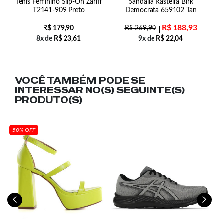
a
Tênis Feminino Slip-On Zariff
Sandália Rasteira Birk
T2141-909 Preto
Democrata 659102 Tan
R$
188,93
R$
179,90
R$
269,90
8x de
R$
23,61
9x de
R$
22,04
VOCÊ TAMBÉM PODE SE
INTERESSAR NO(S) SEGUINTE(S)
PRODUTO(S)
50% OFF