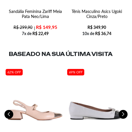
Sandália Feminina Zariff Meia
Tênis Masculino Asics Ugoki
M
Pata Neo/Lima
Cinza/Preto
R$
149,95
R$
299,90
R$
349,90
7x de
R$
22,49
10x de
R$
36,74
BASEADO NA SUA
ÚLTIMA VISITA
62% OFF
69% OFF