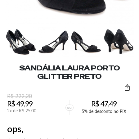
SANDÁLIA LAURA PORTO
GLITTER PRETO
R$
222,20
R$
49,99
R$
47,49
ou
2x de
R$
25,00
5% de desconto no PIX
ops,