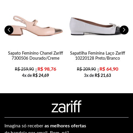
Sapato Feminino Chanel Zariff
Sapatilha Feminina Laço Zariff
7300506 Dourado/Creme
10220128 Preto/Branco
R$
98,76
R$
64,90
R$
259,90
R$
209,90
4x de
R$
24,69
3x de
R$
21,63
Imagina só receber
as melhores ofertas
de bandeja por email. Bom, né?